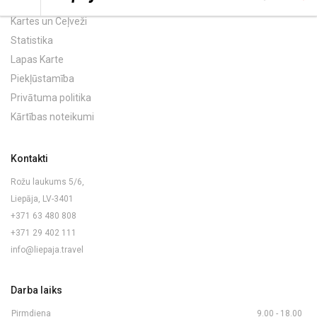
Kartes un Ceļveži
Statistika
Lapas Karte
Piekļūstamība
Privātuma politika
Kārtības noteikumi
Kontakti
Rožu laukums 5/6,
Liepāja, LV-3401
+371 63 480 808
+371 29 402 111
info@liepaja.travel
Darba laiks
Pirmdiena
9.00 - 18.00