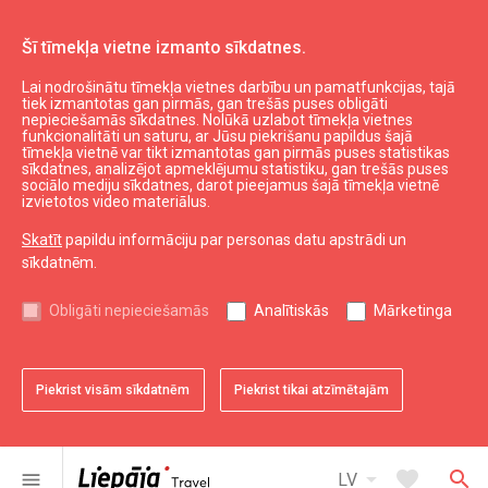
Šī tīmekļa vietne izmanto sīkdatnes.
Lai nodrošinātu tīmekļa vietnes darbību un pamatfunkcijas, tajā
Aktuāli
Jaunumi
tiek izmantotas gan pirmās, gan trešās puses obligāti
nepieciešamās sīkdatnes. Nolūkā uzlabot tīmekļa vietnes
funkcionalitāti un saturu, ar Jūsu piekrišanu papildus šajā
tīmekļa vietnē var tikt izmantotas gan pirmās puses statistikas
expand_less
Uz augšu
sīkdatnes, analizējot apmeklējumu statistiku, gan trešās puses
sociālo mediju sīkdatnes, darot pieejamus šajā tīmekļa vietnē
izvietotos video materiālus.
Informācija
Skatīt
papildu informāciju par personas datu apstrādi un
sīkdatnēm.
Liepājas kultūra
Liepājas sports
Obligāti nepieciešamās
Analītiskās
Mārketinga
Liepājas izglītība
Latvijas tūrisms
Kurzemes tūrisms
Piekrist visām sīkdatnēm
Piekrist tikai atzīmētajām
Dienvidkurzemes tūrisms
arrow_drop_down
favorite
search
menu
LV
Noderīgi