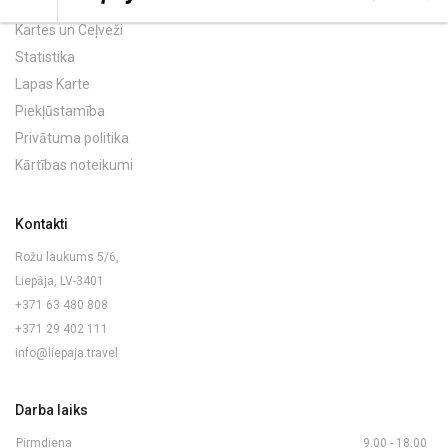
Kartes un Ceļveži
Statistika
Lapas Karte
Piekļūstamība
Privātuma politika
Kārtības noteikumi
Kontakti
Rožu laukums 5/6,
Liepāja, LV-3401
+371 63 480 808
+371 29 402 111
info@liepaja.travel
Darba laiks
Pirmdiena
9.00 - 18.00