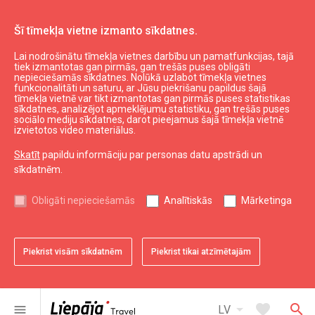
Šī tīmekļa vietne izmanto sīkdatnes.
Lai nodrošinātu tīmekļa vietnes darbību un pamatfunkcijas, tajā
Aktuāli
Jaunumi
tiek izmantotas gan pirmās, gan trešās puses obligāti
nepieciešamās sīkdatnes. Nolūkā uzlabot tīmekļa vietnes
funkcionalitāti un saturu, ar Jūsu piekrišanu papildus šajā
tīmekļa vietnē var tikt izmantotas gan pirmās puses statistikas
expand_less
Uz augšu
sīkdatnes, analizējot apmeklējumu statistiku, gan trešās puses
sociālo mediju sīkdatnes, darot pieejamus šajā tīmekļa vietnē
izvietotos video materiālus.
Informācija
Skatīt
papildu informāciju par personas datu apstrādi un
sīkdatnēm.
Liepājas kultūra
Liepājas sports
Obligāti nepieciešamās
Analītiskās
Mārketinga
Liepājas izglītība
Latvijas tūrisms
Kurzemes tūrisms
Piekrist visām sīkdatnēm
Piekrist tikai atzīmētajām
Dienvidkurzemes tūrisms
arrow_drop_down
favorite
search
menu
LV
Noderīgi