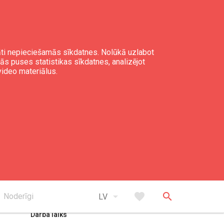
gāti nepieciešamās sīkdatnes. Nolūkā uzlabot
mās puses statistikas sīkdatnes, analizējot
video materiālus.
expand_less
Uz augšu
arrow_drop_down
favorite
search
Noderīgi
LV
Darba laiks