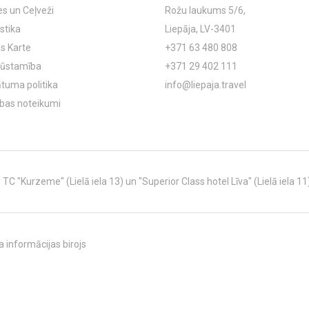
es un Ceļveži
Rožu laukums 5/6,
stika
Liepāja, LV-3401
s Karte
+371 63 480 808
ļūstamība
+371 29 402 111
ātuma politika
info@liepaja.travel
ības noteikumi
C "Kurzeme" (Lielā iela 13) un "Superior Class hotel Līva" (Lielā iela 11
 informācijas birojs