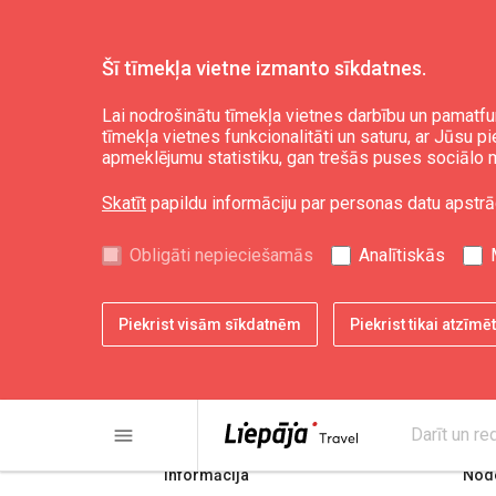
Šī tīmekļa vietne izmanto sīkdatnes.
Aktuāli
Jaunumi
Lai nodrošinātu tīmekļa vietnes darbību un pamatfu
tīmekļa vietnes funkcionalitāti un saturu, ar Jūsu p
apmeklējumu statistiku, gan trešās puses sociālo m
Skatīt
papildu informāciju par personas datu apstrā
Obligāti nepieciešamās
Analītiskās
Piekrist visām sīkdatnēm
Piekrist tikai atzīm
share
print
menu
Darīt un re
Informācija
Node