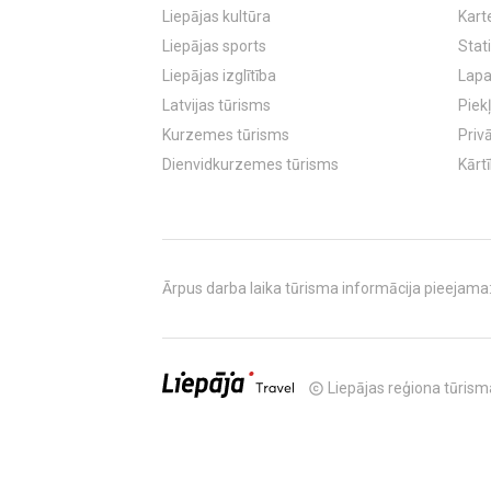
Liepājas kultūra
Kart
Liepājas sports
Stati
Liepājas izglītība
Lapa
Latvijas tūrisms
Piek
Kurzemes tūrisms
Priv
Dienvidkurzemes tūrisms
Kārt
Ārpus darba laika tūrisma informācija pieejama: T
Liepājas reģiona tūrisma
copyright