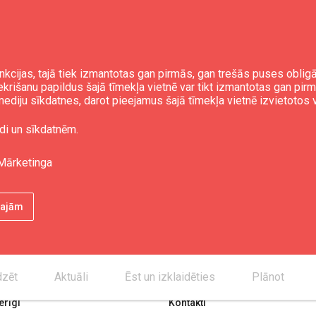
nkcijas, tajā tiek izmantotas gan pirmās, gan trešās puses obli
iekrišanu papildus šajā tīmekļa vietnē var tikt izmantotas gan pir
ediju sīkdatnes, darot pieejamus šajā tīmekļa vietnē izvietotos 
di un sīkdatnēm.
Mārketinga
ētajām
dzēt
Aktuāli
Ēst un izklaidēties
Plānot
rīgi
Kontakti