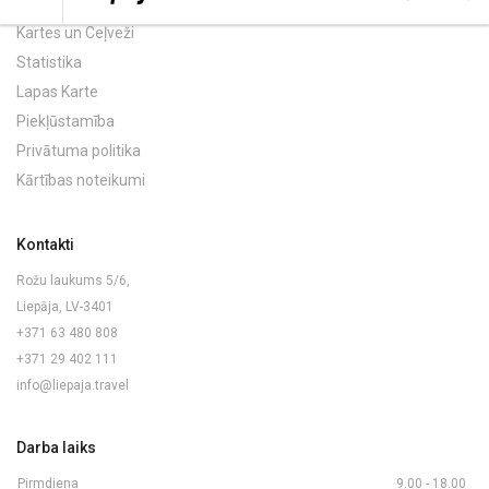
Kartes un Ceļveži
Statistika
Lapas Karte
Piekļūstamība
Privātuma politika
Kārtības noteikumi
Kontakti
Rožu laukums 5/6,
Liepāja, LV-3401
+371 63 480 808
+371 29 402 111
info@liepaja.travel
Darba laiks
Pirmdiena
9.00 - 18.00