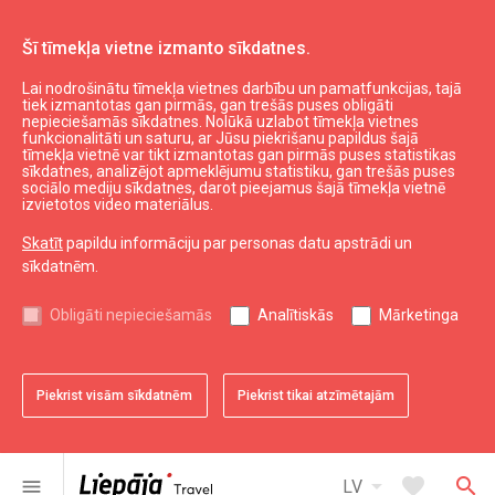
Šī tīmekļa vietne izmanto sīkdatnes.
Lai nodrošinātu tīmekļa vietnes darbību un pamatfunkcijas, tajā
Aktuāli
Jaunumi
tiek izmantotas gan pirmās, gan trešās puses obligāti
nepieciešamās sīkdatnes. Nolūkā uzlabot tīmekļa vietnes
funkcionalitāti un saturu, ar Jūsu piekrišanu papildus šajā
tīmekļa vietnē var tikt izmantotas gan pirmās puses statistikas
expand_less
Uz augšu
sīkdatnes, analizējot apmeklējumu statistiku, gan trešās puses
sociālo mediju sīkdatnes, darot pieejamus šajā tīmekļa vietnē
izvietotos video materiālus.
Informācija
Skatīt
papildu informāciju par personas datu apstrādi un
sīkdatnēm.
Liepājas kultūra
Liepājas sports
Obligāti nepieciešamās
Analītiskās
Mārketinga
Liepājas izglītība
Latvijas tūrisms
Kurzemes tūrisms
Piekrist visām sīkdatnēm
Piekrist tikai atzīmētajām
Dienvidkurzemes tūrisms
arrow_drop_down
favorite
search
menu
LV
Noderīgi