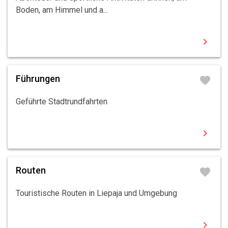
Boden, am Himmel und a...
chevron_right
Führungen
favorite
Geführte Stadtrundfahrten
chevron_right
Routen
favorite
Touristische Routen in Liepaja und Umgebung
chevron_right