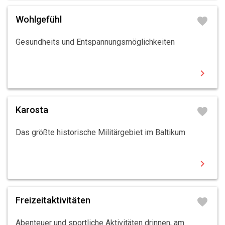
Wohlgefühl
favorite
Gesundheits und Entspannungsmöglichkeiten
chevron_right
Karosta
favorite
Das größte historische Militärgebiet im Baltikum
chevron_right
Freizeitaktivitäten
favorite
Abenteuer und sportliche Aktivitäten drinnen, am