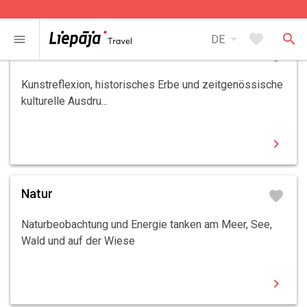
chevron_right
arrow_drop_down
favorite
search
menu
DE
Kultur, Kunst, Wissenschaft
favorite
Kunstreflexion, historisches Erbe und zeitgenössische
kulturelle Ausdru...
chevron_right
Natur
favorite
Naturbeobachtung und Energie tanken am Meer, See,
Wald und auf der Wiese
chevron_right