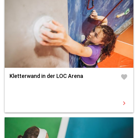
Kletterwand in der LOC Arena
favorite
chevron_right