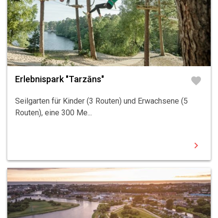
Erlebnispark "Tarzāns"
favorite
Seilgarten für Kinder (3 Routen) und Erwachsene (5
Routen), eine 300 Me...
chevron_right