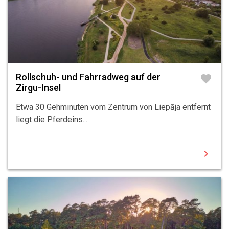
Rollschuh- und Fahrradweg auf der
favorite
Zirgu-Insel
Etwa 30 Gehminuten vom Zentrum von Liepāja entfernt
liegt die Pferdeins...
chevron_right