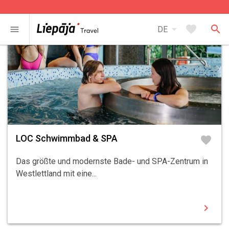
arrow_drop_down
favorite
search
menu
DE
LOC Schwimmbad & SPA
favorite
Das größte und modernste Bade- und SPA-Zentrum in
Westlettland mit eine...
chevron_right