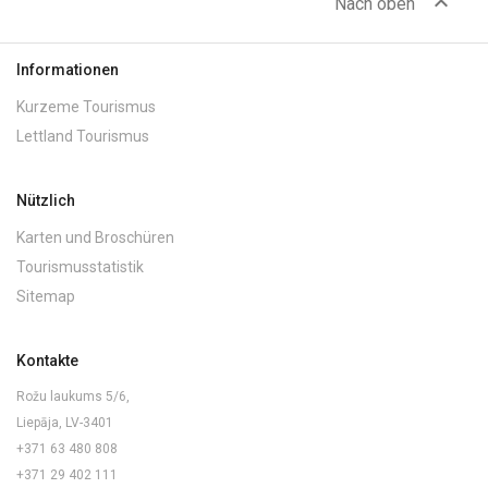
expand_less
Nach oben
Informationen
Kurzeme Tourismus
Lettland Tourismus
Nützlich
Karten und Broschüren
Tourismusstatistik
Sitemap
Kontakte
Rožu laukums 5/6,
Liepāja, LV-3401
+371 63 480 808
+371 29 402 111