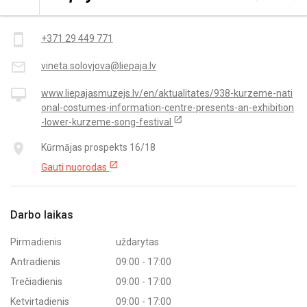
Kontaktai
smartphone
+371 29 449 771
mail_outline
vineta.solovjova@liepaja.lv
desktop_mac
www.liepajasmuzejs.lv/en/aktualitates/938-kurzeme-nati
onal-costumes-information-centre-presents-an-exhibition
open_in_new
-lower-kurzeme-song-festival
place
Kūrmājas prospekts 16/18
open_in_new
Gauti nuorodas
Darbo laikas
Pirmadienis
uždarytas
Antradienis
09:00 - 17:00
Trečiadienis
09:00 - 17:00
Ketvirtadienis
09:00 - 17:00