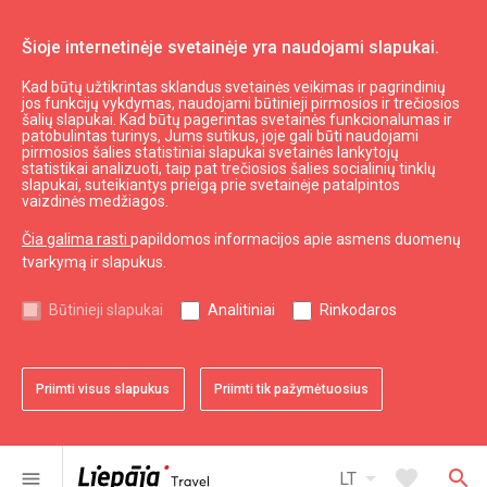
Šioje internetinėje svetainėje yra naudojami slapukai.
Kad būtų užtikrintas sklandus svetainės veikimas ir pagrindinių
Daryti ir matyti
Kultūra, menas, mokslas
jos funkcijų vykdymas, naudojami būtinieji pirmosios ir trečiosios
šalių slapukai. Kad būtų pagerintas svetainės funkcionalumas ir
Kuržemės tautinių rūbų informacijos centras
patobulintas turinys, Jums sutikus, joje gali būti naudojami
pirmosios šalies statistiniai slapukai svetainės lankytojų
statistikai analizuoti, taip pat trečiosios šalies socialinių tinklų
slapukai, suteikiantys prieigą prie svetainėje patalpintos
vaizdinės medžiagos.
Čia galima rasti
papildomos informacijos apie asmens duomenų
tvarkymą ir slapukus.
chevron_left
chevron_right
Būtinieji slapukai
Analitiniai
Rinkodaros
Priimti visus slapukus
Priimti tik pažymėtuosius
favorite
favorite
favorite
1 iš 3
2 iš 3
3 iš 3
Pridėti prie adresyno
Pridėti prie adresyno
Pridėti prie adresyno
arrow_drop_down
favorite
search
menu
LT