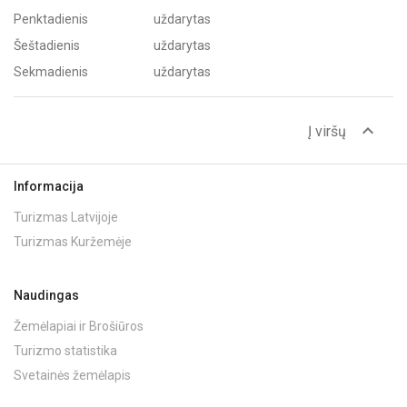
Penktadienis
uždarytas
Šeštadienis
uždarytas
Sekmadienis
uždarytas
expand_less
Į viršų
Informacija
Turizmas Latvijoje
Turizmas Kuržemėje
Naudingas
Žemėlapiai ir Brošiūros
Turizmo statistika
Svetainės žemėlapis