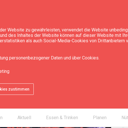
der Website zu gewährleisten, verwendet die Website unbedingt
t und des Inhaltes der Website können auf dieser Website mit Ih
rstatistiken als auch Social-Media-Cookies von Drittanbietern
um für kurländische
itung personenbezogener Daten und über Cookies.
eting
Kon
okies zustimmen
smartphone
mail_outline
un
Aktuell
Essen & Trinken
Planen
Nüt
desktop_mac