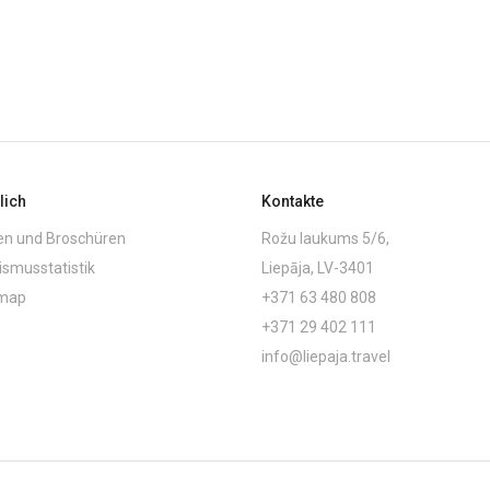
lich
Kontakte
en und Broschüren
Rožu laukums 5/6,
ismusstatistik
Liepāja, LV-3401
emap
+371 63 480 808
+371 29 402 111
info@liepaja.travel