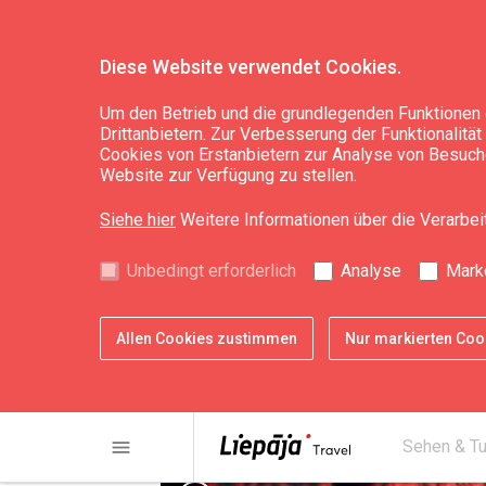
Diese Website verwendet Cookies.
Sehen & Tun
Kultur, Kunst, Wissenschaft
Um den Betrieb und die grundlegenden Funktionen 
Drittanbietern. Zur Verbesserung der Funktionalitä
Cookies von Erstanbietern zur Analyse von Besuche
Informationszentr
Website zur Verfügung zu stellen.
Volkstrachten
Siehe hier
Weitere Informationen über die Verarbe
Unbedingt erforderlich
Analyse
Mark
Allen Cookies zustimmen
Nur markierten Co
menu
Sehen & T