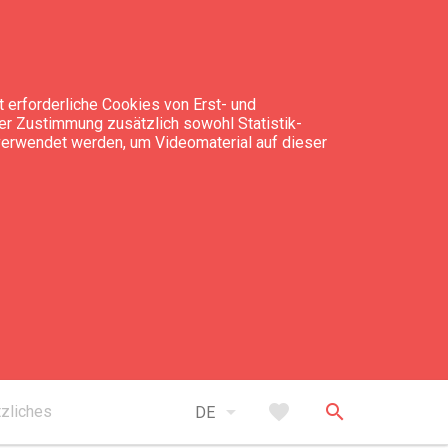
 erforderliche Cookies von Erst- und
rer Zustimmung zusätzlich sowohl Statistik-
 verwendet werden, um Videomaterial auf dieser
takt
+371 29 449 771
vineta.solovjova@liepaja.lv
arrow_drop_down
favorite
search
zliches
DE
www.liepajasmuzejs.lv/en/aktualitates/938-