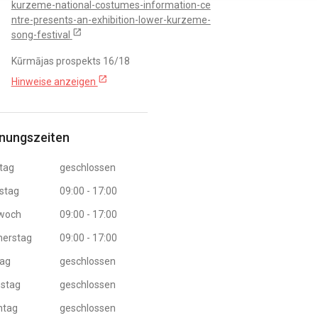
kurzeme-national-costumes-information-ce
ntre-presents-an-exhibition-lower-kurzeme-
open_in_new
song-festival
Kūrmājas prospekts 16/18
open_in_new
Hinweise anzeigen
nungszeiten
tag
geschlossen
stag
09:00 - 17:00
twoch
09:00 - 17:00
nerstag
09:00 - 17:00
tag
geschlossen
stag
geschlossen
ntag
geschlossen