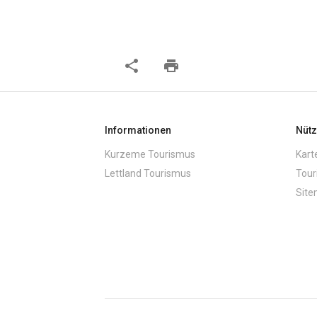
share
print
Informationen
Nütz
Kurzeme Tourismus
Kart
Lettland Tourismus
Tour
Sit