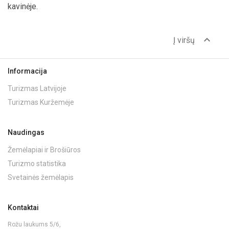
kavinėje.
expand_less
Į viršų
Informacija
Turizmas Latvijoje
Turizmas Kuržemėje
Naudingas
Žemėlapiai ir Brošiūros
Turizmo statistika
Svetainės žemėlapis
Kontaktai
Rožu laukums 5/6,