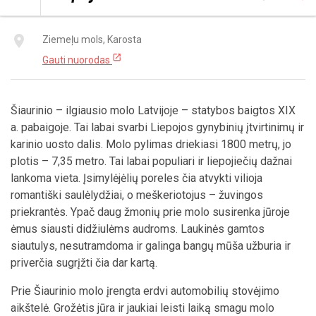
Kontaktai
place
Ziemeļu mols, Karosta
open_in_new
Gauti nuorodas
Šiaurinio – ilgiausio molo Latvijoje – statybos baigtos XIX
a. pabaigoje. Tai labai svarbi Liepojos gynybinių įtvirtinimų ir
karinio uosto dalis. Molo pylimas driekiasi 1800 metrų, jo
plotis – 7,35 metro. Tai labai populiari ir liepojiečių dažnai
lankoma vieta. Įsimylėjėlių poreles čia atvykti vilioja
romantiški saulėlydžiai, o meškeriotojus – žuvingos
priekrantės. Ypač daug žmonių prie molo susirenka jūroje
ėmus siausti didžiulėms audroms. Laukinės gamtos
siautulys, nesutramdoma ir galinga bangų mūša užburia ir
priverčia sugrįžti čia dar kartą.
Prie Šiaurinio molo įrengta erdvi automobilių stovėjimo
aikštelė. Grožėtis jūra ir jaukiai leisti laiką smagu molo