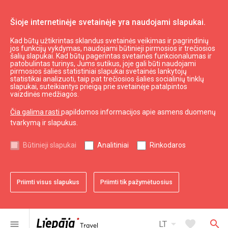
Šioje internetinėje svetainėje yra naudojami slapukai.
Kad būtų užtikrintas sklandus svetainės veikimas ir pagrindinių
Daryti ir matyti
Karuosta
jos funkcijų vykdymas, naudojami būtinieji pirmosios ir trečiosios
šalių slapukai. Kad būtų pagerintas svetainės funkcionalumas ir
Šiaurinis molas
patobulintas turinys, Jums sutikus, joje gali būti naudojami
pirmosios šalies statistiniai slapukai svetainės lankytojų
statistikai analizuoti, taip pat trečiosios šalies socialinių tinklų
slapukai, suteikiantys prieigą prie svetainėje patalpintos
vaizdinės medžiagos.
Čia galima rasti
papildomos informacijos apie asmens duomenų
tvarkymą ir slapukus.
chevron_left
chevron_right
Būtinieji slapukai
Analitiniai
Rinkodaros
Priimti visus slapukus
Priimti tik pažymėtuosius
favorite
favorite
favorite
1 iš 3
2 iš 3
3 iš 3
Pridėti prie adresyno
Pridėti prie adresyno
Pridėti prie adresyno
arrow_drop_down
favorite
search
menu
LT