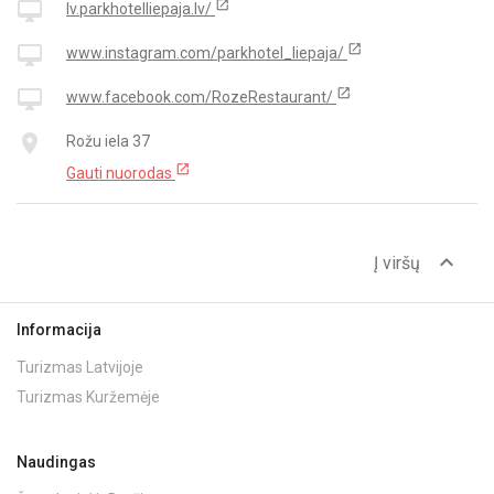
open_in_new
desktop_mac
lv.parkhotelliepaja.lv/
open_in_new
desktop_mac
www.instagram.com/parkhotel_liepaja/
open_in_new
desktop_mac
www.facebook.com/RozeRestaurant/
place
Rožu iela 37
open_in_new
Gauti nuorodas
expand_less
Į viršų
Informacija
Turizmas Latvijoje
Turizmas Kuržemėje
Naudingas