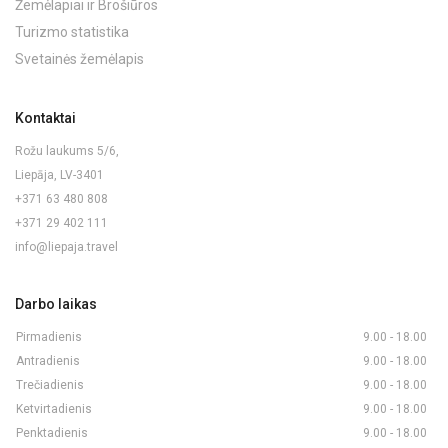
Žemėlapiai ir Brošiūros
Turizmo statistika
Svetainės žemėlapis
Kontaktai
Rožu laukums 5/6,
Liepāja, LV-3401
+371 63 480 808
+371 29 402 111
info@liepaja.travel
Darbo laikas
Pirmadienis
9.00 - 18.00
Antradienis
9.00 - 18.00
Trečiadienis
9.00 - 18.00
Ketvirtadienis
9.00 - 18.00
Penktadienis
9.00 - 18.00