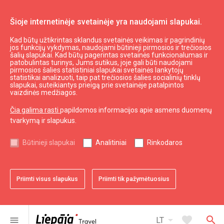
Šioje internetinėje svetainėje yra naudojami slapukai.
Kad būtų užtikrintas sklandus svetainės veikimas ir pagrindinių
Valgyti ir gerti
Kur pavalgyti
jos funkcijų vykdymas, naudojami būtinieji pirmosios ir trečiosios
šalių slapukai. Kad būtų pagerintas svetainės funkcionalumas ir
Restoranas "Roze Restaurant"
patobulintas turinys, Jums sutikus, joje gali būti naudojami
pirmosios šalies statistiniai slapukai svetainės lankytojų
statistikai analizuoti, taip pat trečiosios šalies socialinių tinklų
slapukai, suteikiantys prieigą prie svetainėje patalpintos
vaizdinės medžiagos.
Čia galima rasti
papildomos informacijos apie asmens duomenų
tvarkymą ir slapukus.
chevron_left
chevron_right
Būtinieji slapukai
Analitiniai
Rinkodaros
Priimti visus slapukus
Priimti tik pažymėtuosius
favorite
favorite
favorite
favorite
favorite
favorite
1 iš 6
2 iš 6
3 iš 6
4 iš 6
5 iš 6
6 iš 6
Pridėti prie adresyno
Pridėti prie adresyno
Pridėti prie adresyno
Pridėti prie adresyno
Pridėti prie adresyno
Pridėti prie adresyno
arrow_drop_down
favorite
search
menu
LT