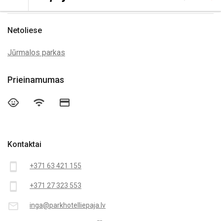
Netoliese
Jūrmalos parkas
Prieinamumas
child_care
wifi
credit_card
Kontaktai
smartphone
+371 63 421 155
smartphone
+371 27 323 553
mail_outline
inga@parkhotelliepaja.lv