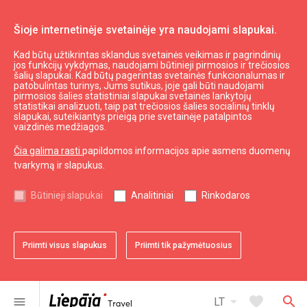
Šioje internetinėje svetainėje yra naudojami slapukai.
Kad būtų užtikrintas sklandus svetainės veikimas ir pagrindinių
Planuoti
Nakvynė
jos funkcijų vykdymas, naudojami būtinieji pirmosios ir trečiosios
šalių slapukai. Kad būtų pagerintas svetainės funkcionalumas ir
Viešbutis "Roze Villa"
patobulintas turinys, Jums sutikus, joje gali būti naudojami
pirmosios šalies statistiniai slapukai svetainės lankytojų
statistikai analizuoti, taip pat trečiosios šalies socialinių tinklų
slapukai, suteikiantys prieigą prie svetainėje patalpintos
vaizdinės medžiagos.
Čia galima rasti
papildomos informacijos apie asmens duomenų
tvarkymą ir slapukus.
chevron_left
chevron_right
Būtinieji slapukai
Analitiniai
Rinkodaros
Priimti visus slapukus
Priimti tik pažymėtuosius
favorite
favorite
favorite
favorite
favorite
favorite
favorite
favorite
favorite
1 iš 9
2 iš 9
3 iš 9
4 iš 9
5 iš 9
6 iš 9
7 iš 9
8 iš 9
9 iš 9
Pridėti prie adresyno
Pridėti prie adresyno
Pridėti prie adresyno
Pridėti prie adresyno
Pridėti prie adresyno
Pridėti prie adresyno
Pridėti prie adresyno
Pridėti prie adresyno
Pridėti prie adresyno
arrow_drop_down
favorite
search
menu
LT