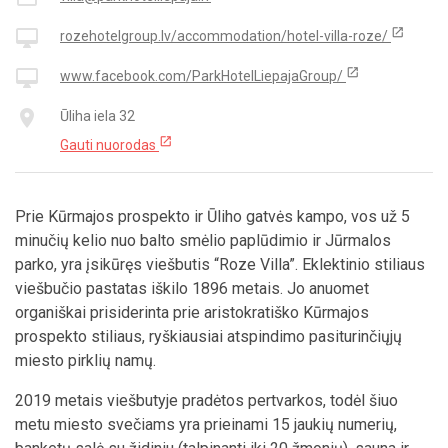
open_in_new
desktop_mac
rozehotelgroup.lv/accommodation/hotel-villa-roze/
open_in_new
desktop_mac
www.facebook.com/ParkHotelLiepajaGroup/
place
Ūliha iela 32
open_in_new
Gauti nuorodas
Prie Kūrmajos prospekto ir Ūliho gatvės kampo, vos už 5
minučių kelio nuo balto smėlio paplūdimio ir Jūrmalos
parko, yra įsikūręs viešbutis “Roze Villa”. Eklektinio stiliaus
viešbučio pastatas iškilo 1896 metais. Jo anuomet
organiškai prisiderinta prie aristokratiško Kūrmajos
prospekto stiliaus, ryškiausiai atspindimo pasiturinčiųjų
miesto pirklių namų.
2019 metais viešbutyje pradėtos pertvarkos, todėl šiuo
metu miesto svečiams yra prieinami 15 jaukių numerių,