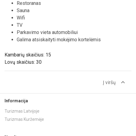
Restoranas
Sauna
Wifi
TV
Parkavimo vieta automobiliui
Galima atsiskaityti mokėjimo kortelėmis
Kambarių skaičius: 15
Lovų skaičius: 30
expand_less
Į viršų
Informacija
Turizmas Latvijoje
Turizmas Kuržemėje