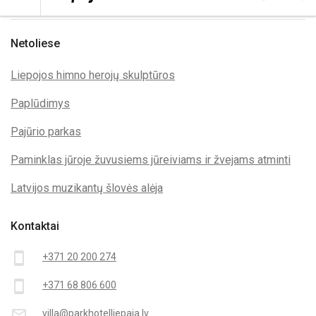
Netoliese
Liepojos himno herojų skulptūros
Paplūdimys
Pajūrio parkas
Paminklas jūroje žuvusiems jūreiviams ir žvejams atminti
Latvijos muzikantų šlovės alėja
Kontaktai
smartphone
+371 20 200 274
smartphone
+371 68 806 600
mail_outline
villa@parkhotelliepaja.lv