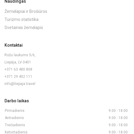
Naudingas
Žemėlapiai ir Brošiūros
Turizmo statistika
Svetainės žemėlapis
Kontaktai
Rožu laukums 5/6,
Liepāja, LV-3401
+371 63 480 808
+371 29 402 111
info@liepaja.travel
Darbo laikas
Pirmadienis
9.00 - 18.00
Antradienis
9.00 - 18.00
Trečiadienis
9.00 - 18.00
Ketvirtadienis
9.00 - 18.00