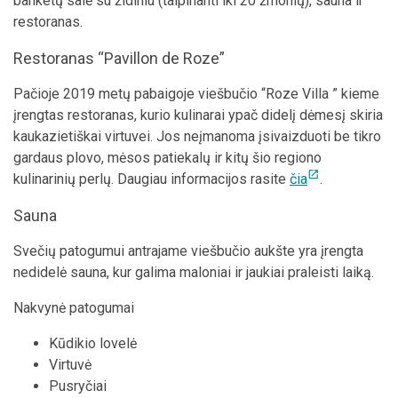
banketų salė su židiniu (talpinanti iki 20 žmonių), sauna ir
restoranas.
Restoranas “Pavillon de Roze”
Pačioje 2019 metų pabaigoje viešbučio “Roze Villa ” kieme
įrengtas restoranas, kurio kulinarai ypač didelį dėmesį skiria
kaukazietiškai virtuvei. Jos neįmanoma įsivaizduoti be tikro
gardaus plovo, mėsos patiekalų ir kitų šio regiono
open_in_new
kulinarinių perlų. Daugiau informacijos rasite
čia
.
Sauna
Svečių patogumui antrajame viešbučio aukšte yra įrengta
nedidelė sauna, kur galima maloniai ir jaukiai praleisti laiką.
Nakvynė patogumai
Kūdikio lovelė
Virtuvė
Pusryčiai