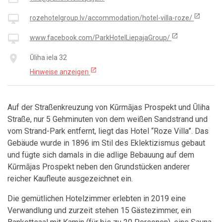
open_in_new
desktop_mac
rozehotelgroup.lv/accommodation/hotel-villa-roze/
open_in_new
desktop_mac
www.facebook.com/ParkHotelLiepajaGroup/
place
Ūliha iela 32
open_in_new
Hinweise anzeigen
Auf der Straßenkreuzung von Kūrmājas Prospekt und Ūliha
Straße, nur 5 Gehminuten von dem weißen Sandstrand und
vom Strand-Park entfernt, liegt das Hotel “Roze Villa”. Das
Gebäude wurde in 1896 im Stil des Eklektizismus gebaut
und fügte sich damals in die adlige Bebauung auf dem
Kūrmājas Prospekt neben den Grundstücken anderer
reicher Kaufleute ausgezeichnet ein.
Die gemütlichen Hotelzimmer erlebten in 2019 eine
Verwandlung und zurzeit stehen 15 Gästezimmer, ein