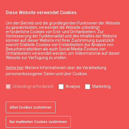
Diese Website verwendet Cookies.
Um den Betrieb und die grundlegenden Funktionen der Website
Planen
Unterkunft
zu gewährleisten, verwendet die Website unbedingt
erforderliche Cookies von Erst- und Drittanbietern. Zur
Hotel "Roze Villa"
Verbesserung der Funktionalität und des Inhaltes der Website
können auf dieser Website mit Ihrer Zustimmung zusätzlich
sowohl Statistik-Cookies von Erstanbietern zur Analyse von
Besucherstatistiken als auch Social-Media-Cookies von
Drittanbietern verwendet werden, um Videomaterial auf dieser
Website zur Verfügung zu stellen.
Siehe hier
Weitere Informationen über die Verarbeitung
chevron_left
chevron_right
personenbezogener Daten und über Cookies.
Unbedingt erforderlich
Analyse
Marketing
Allen Cookies zustimmen
favorite
favorite
favorite
favorite
favorite
favorite
favorite
favorite
favorite
1 von 9
2 von 9
3 von 9
4 von 9
5 von 9
6 von 9
7 von 9
8 von 9
9 von 9
Zu Favoriten hinzufügen
Zu Favoriten hinzufügen
Zu Favoriten hinzufügen
Zu Favoriten hinzufügen
Zu Favoriten hinzufügen
Zu Favoriten hinzufügen
Zu Favoriten hinzufügen
Zu Favoriten hinzufügen
Zu Favoriten hinzufügen
Nur markierten Cookies zustimmen