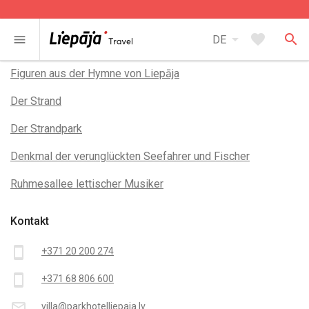
arrow_drop_down
favorite
search
menu
DE
In der Nähe
Figuren aus der Hymne von Liepāja
Der Strand
Der Strandpark
Denkmal der verunglückten Seefahrer und Fischer
Ruhmesallee lettischer Musiker
Kontakt
smartphone
+371 20 200 274
smartphone
+371 68 806 600
mail_outline
villa@parkhotelliepaja.lv