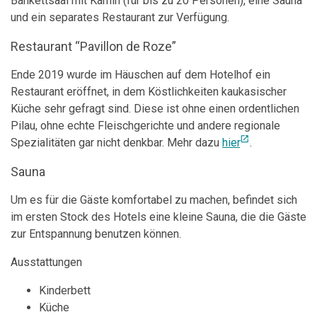
Bankettsaal mit Kamin (für bis zu 20 Personen), eine Sauna
und ein separates Restaurant zur Verfügung.
Restaurant “Pavillon de Roze”
Ende 2019 wurde im Häuschen auf dem Hotelhof ein
Restaurant eröffnet, in dem Köstlichkeiten kaukasischer
Küche sehr gefragt sind. Diese ist ohne einen ordentlichen
Pilau, ohne echte Fleischgerichte und andere regionale
open_in_new
Spezialitäten gar nicht denkbar. Mehr dazu
hier
.
Sauna
Um es für die Gäste komfortabel zu machen, befindet sich
im ersten Stock des Hotels eine kleine Sauna, die die Gäste
zur Entspannung benutzen können.
Ausstattungen
Kinderbett
Küche