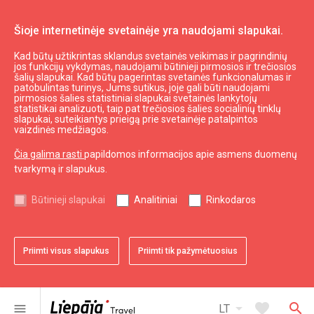
Šioje internetinėje svetainėje yra naudojami slapukai.
Kad būtų užtikrintas sklandus svetainės veikimas ir pagrindinių
Autobusų stotelė "Siena tirgus"
jos funkcijų vykdymas, naudojami būtinieji pirmosios ir trečiosios
šalių slapukai. Kad būtų pagerintas svetainės funkcionalumas ir
patobulintas turinys, Jums sutikus, joje gali būti naudojami
pirmosios šalies statistiniai slapukai svetainės lankytojų
expand_less
Į viršų
statistikai analizuoti, taip pat trečiosios šalies socialinių tinklų
slapukai, suteikiantys prieigą prie svetainėje patalpintos
vaizdinės medžiagos.
Informacija
Čia galima rasti
papildomos informacijos apie asmens duomenų
tvarkymą ir slapukus.
Turizmas Latvijoje
Turizmas Kuržemėje
Būtinieji slapukai
Analitiniai
Rinkodaros
Naudingas
Priimti visus slapukus
Priimti tik pažymėtuosius
Žemėlapiai ir Brošiūros
Turizmo statistika
Svetainės žemėlapis
arrow_drop_down
favorite
search
menu
LT