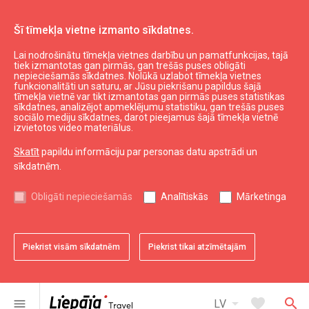
Šī tīmekļa vietne izmanto sīkdatnes.
Lai nodrošinātu tīmekļa vietnes darbību un pamatfunkcijas, tajā
Autobusu pietura "Siena tirgus"
tiek izmantotas gan pirmās, gan trešās puses obligāti
nepieciešamās sīkdatnes. Nolūkā uzlabot tīmekļa vietnes
funkcionalitāti un saturu, ar Jūsu piekrišanu papildus šajā
tīmekļa vietnē var tikt izmantotas gan pirmās puses statistikas
expand_less
Uz augšu
sīkdatnes, analizējot apmeklējumu statistiku, gan trešās puses
sociālo mediju sīkdatnes, darot pieejamus šajā tīmekļa vietnē
izvietotos video materiālus.
Informācija
Skatīt
papildu informāciju par personas datu apstrādi un
sīkdatnēm.
Liepājas kultūra
Liepājas sports
Obligāti nepieciešamās
Analītiskās
Mārketinga
Liepājas izglītība
Latvijas tūrisms
Kurzemes tūrisms
Piekrist visām sīkdatnēm
Piekrist tikai atzīmētajām
Dienvidkurzemes tūrisms
arrow_drop_down
favorite
search
menu
LV
Noderīgi