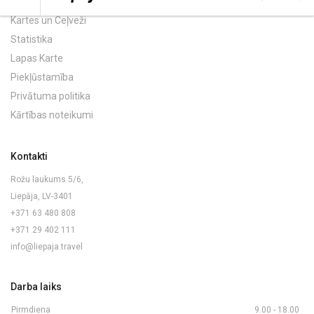
Kartes un Ceļveži
Statistika
Lapas Karte
Piekļūstamība
Privātuma politika
Kārtības noteikumi
Kontakti
Rožu laukums 5/6,
Liepāja, LV-3401
+371 63 480 808
+371 29 402 111
info@liepaja.travel
Darba laiks
Pirmdiena
9.00 - 18.00