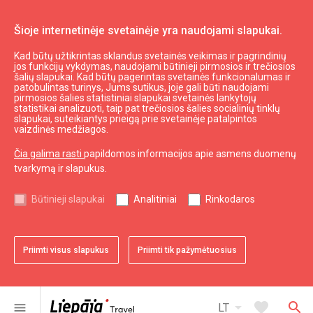
Šioje internetinėje svetainėje yra naudojami slapukai.
Kad būtų užtikrintas sklandus svetainės veikimas ir pagrindinių
Priekulės nuovado TIC
jos funkcijų vykdymas, naudojami būtinieji pirmosios ir trečiosios
šalių slapukai. Kad būtų pagerintas svetainės funkcionalumas ir
patobulintas turinys, Jums sutikus, joje gali būti naudojami
pirmosios šalies statistiniai slapukai svetainės lankytojų
expand_less
Į viršų
statistikai analizuoti, taip pat trečiosios šalies socialinių tinklų
slapukai, suteikiantys prieigą prie svetainėje patalpintos
vaizdinės medžiagos.
Informacija
Čia galima rasti
papildomos informacijos apie asmens duomenų
tvarkymą ir slapukus.
Turizmas Latvijoje
Turizmas Kuržemėje
Būtinieji slapukai
Analitiniai
Rinkodaros
Naudingas
Priimti visus slapukus
Priimti tik pažymėtuosius
Žemėlapiai ir Brošiūros
Turizmo statistika
Svetainės žemėlapis
arrow_drop_down
favorite
search
menu
LT