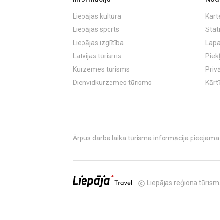
Liepājas kultūra
Kart
Liepājas sports
Stati
Liepājas izglītība
Lapa
Latvijas tūrisms
Piek
Kurzemes tūrisms
Priv
Dienvidkurzemes tūrisms
Kārt
Ārpus darba laika tūrisma informācija pieejama: T
Liepājas reģiona tūrisma
copyright