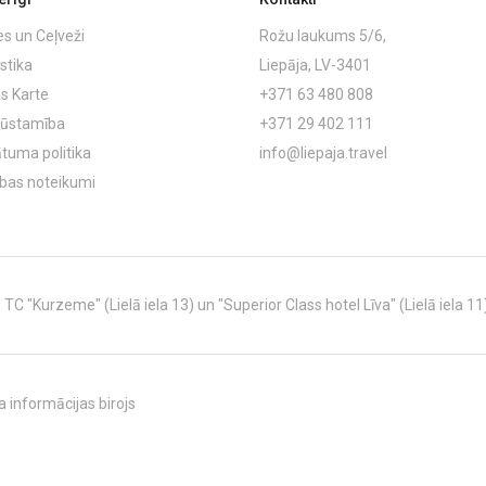
es un Ceļveži
Rožu laukums 5/6,
stika
Liepāja, LV-3401
s Karte
+371 63 480 808
ļūstamība
+371 29 402 111
ātuma politika
info@liepaja.travel
ības noteikumi
C "Kurzeme" (Lielā iela 13) un "Superior Class hotel Līva" (Lielā iela 11
 informācijas birojs