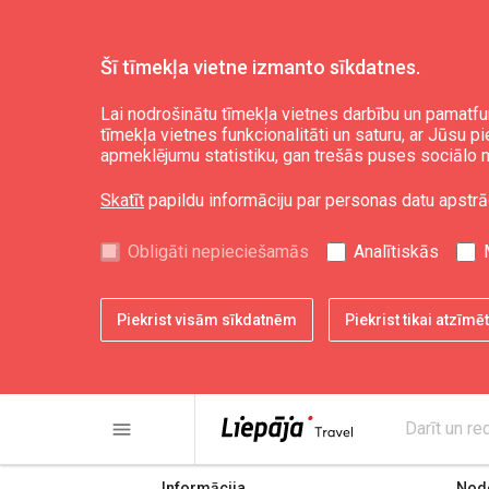
Šī tīmekļa vietne izmanto sīkdatnes.
Lai nodrošinātu tīmekļa vietnes darbību un pamatfu
tīmekļa vietnes funkcionalitāti un saturu, ar Jūsu p
Priekules novada 
apmeklējumu statistiku, gan trešās puses sociālo m
Skatīt
papildu informāciju par personas datu apstrā
Obligāti nepieciešamās
Analītiskās
Piekrist visām sīkdatnēm
Piekrist tikai atzīm
share
print
menu
Darīt un re
Informācija
Node