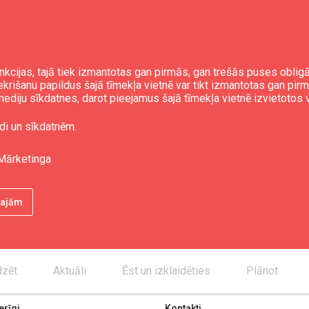
nkcijas, tajā tiek izmantotas gan pirmās, gan trešās puses obli
iekrišanu papildus šajā tīmekļa vietnē var tikt izmantotas gan pir
TIC
ediju sīkdatnes, darot pieejamus šajā tīmekļa vietnē izvietotos 
di un sīkdatnēm.
Mārketinga
ētajām
dzēt
Aktuāli
Ēst un izklaidēties
Plānot
rīgi
Kontakti