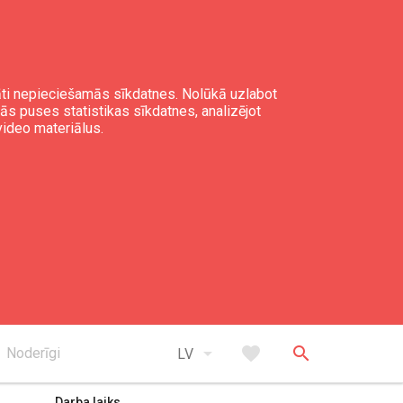
gāti nepieciešamās sīkdatnes. Nolūkā uzlabot
mās puses statistikas sīkdatnes, analizējot
video materiālus.
expand_less
Uz augšu
arrow_drop_down
favorite
search
Noderīgi
LV
Darba laiks