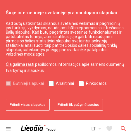
Šioje internetinėje svetainėje yra naudojami slapukai.
Kad būtų užtikrintas sklandus svetainės veikimas ir pagrindinių
Top!
jos funkcijų vykdymas, naudojami būtinieji pirmosios ir trečiosios
šalių slapukai. Kad būtų pagerintas svetainės funkcionalumas ir
patobulintas turinys, Jums sutikus, joje gali būti naudojami
pirmosios šalies statistiniai slapukai svetainės lankytojų
expand_less
Į viršų
statistikai analizuoti, taip pat trečiosios šalies socialinių tinklų
slapukai, suteikiantys prieigą prie svetainėje patalpintos
vaizdinės medžiagos.
Informacija
Čia galima rasti
papildomos informacijos apie asmens duomenų
tvarkymą ir slapukus.
Turizmas Latvijoje
Turizmas Kuržemėje
Būtinieji slapukai
Analitiniai
Rinkodaros
Naudingas
Priimti visus slapukus
Priimti tik pažymėtuosius
Žemėlapiai ir Brošiūros
Turizmo statistika
Svetainės žemėlapis
arrow_drop_down
favorite
search
menu
LT