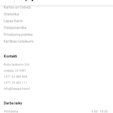
Kartes un Ceļveži
Statistika
Lapas Karte
Piekļūstamība
Privātuma politika
Kārtības noteikumi
Kontakti
Rožu laukums 5/6,
Liepāja, LV-3401
+371 63 480 808
+371 29 402 111
info@liepaja.travel
Darba laiks
Pirmdiena
9.00 - 18.00