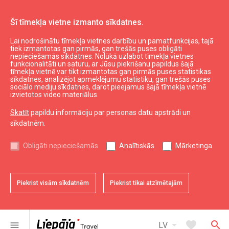
Šī tīmekļa vietne izmanto sīkdatnes.
Lai nodrošinātu tīmekļa vietnes darbību un pamatfunkcijas, tajā
Top!
tiek izmantotas gan pirmās, gan trešās puses obligāti
nepieciešamās sīkdatnes. Nolūkā uzlabot tīmekļa vietnes
funkcionalitāti un saturu, ar Jūsu piekrišanu papildus šajā
tīmekļa vietnē var tikt izmantotas gan pirmās puses statistikas
expand_less
Uz augšu
sīkdatnes, analizējot apmeklējumu statistiku, gan trešās puses
sociālo mediju sīkdatnes, darot pieejamus šajā tīmekļa vietnē
izvietotos video materiālus.
Informācija
Skatīt
papildu informāciju par personas datu apstrādi un
sīkdatnēm.
Liepājas kultūra
Liepājas sports
Obligāti nepieciešamās
Analītiskās
Mārketinga
Liepājas izglītība
Latvijas tūrisms
Kurzemes tūrisms
Piekrist visām sīkdatnēm
Piekrist tikai atzīmētajām
Dienvidkurzemes tūrisms
arrow_drop_down
favorite
search
menu
LV
Noderīgi