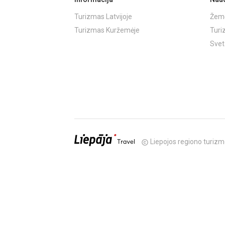
Turizmas Latvijoje
Žemė
Turizmas Kuržemėje
Turi
Svet
Liepojos regiono turizm
copyright