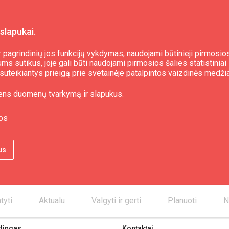
slapukai.
 pagrindinių jos funkcijų vykdymas, naudojami būtinieji pirmosios
s sutikus, joje gali būti naudojami pirmosios šalies statistiniai 
09.30)
i, suteikiantys prieigą prie svetainėje patalpintos vaizdinės medži
ens duomenų tvarkymą ir slapukus.
os
us
tyti
Aktualu
Valgyti ir gerti
Planuoti
N
dingas
Kontaktai