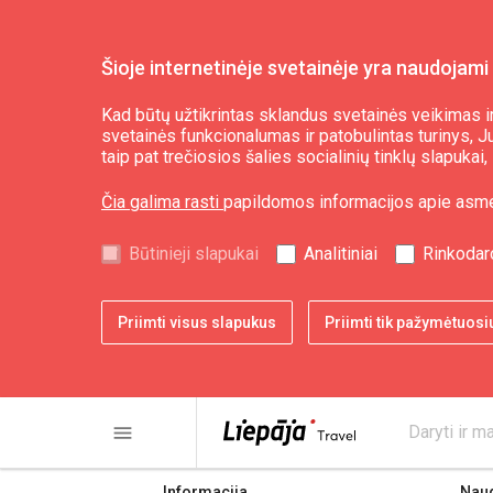
Šioje internetinėje svetainėje yra naudojami 
Kad būtų užtikrintas sklandus svetainės veikimas ir
svetainės funkcionalumas ir patobulintas turinys, Jum
TIP Papėje (05.01-
taip pat trečiosios šalies socialinių tinklų slapuka
Čia galima rasti
papildomos informacijos apie asm
Būtinieji slapukai
Analitiniai
Rinkodar
Priimti visus slapukus
Priimti tik pažymėtuosi
share
print
menu
Daryti ir ma
Informacija
Nau