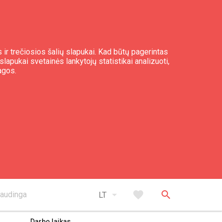
 ir trečiosios šalių slapukai. Kad būtų pagerintas
slapukai svetainės lankytojų statistikai analizuoti,
agos.
expand_less
Į viršų
arrow_drop_down
favorite
search
audinga
LT
Darbo laikas