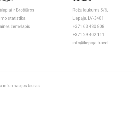
lapiai ir Brošiūros
Rožu laukums 5/6,
zmo statistika
Liepāja, LV-3401
ainės žemėlapis
+371 63 480 808
+371 29 402 111
info@liepaja.travel
o informacijos biuras