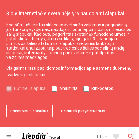
Šioje internetinėje svetainėje yra naudojami slapukai.
Kad būtų užtikrintas sklandus svetainės veikimas ir pagrindinių
WC
jos funkcijų vykdymas, naudojami būtinieji pirmosios ir trečiosios
šalių slapukai. Kad būtų pagerintas svetainės funkcionalumas ir
patobulintas turinys, Jums sutikus, joje gali būti naudojami
pirmosios šalies statistiniai slapukai svetainės lankytojų
expand_less
Į viršų
statistikai analizuoti, taip pat trečiosios šalies socialinių tinklų
slapukai, suteikiantys prieigą prie svetainėje patalpintos
vaizdinės medžiagos.
Informacija
Čia galima rasti
papildomos informacijos apie asmens duomenų
tvarkymą ir slapukus.
Turizmas Latvijoje
Turizmas Kuržemėje
Būtinieji slapukai
Analitiniai
Rinkodaros
Naudingas
Priimti visus slapukus
Priimti tik pažymėtuosius
Žemėlapiai ir Brošiūros
Turizmo statistika
Svetainės žemėlapis
arrow_drop_down
favorite
search
menu
LT