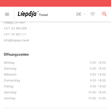
Kontakte
arrow_drop_down
favorite
search
menu
DE
Rožu laukums 5/6,
Liepāja, LV-3401
+371 63 480 808
+371 29 402 111
info@liepaja.travel
Öffnungszeiten
Montag
9.00 - 18.00
Dienstag
9.00 - 18.00
Mittwoch
9.00 - 18.00
Donnerstag
9.00 - 18.00
Freitag
9.00 - 18.00
Samstag
10.00 - 18.00
Sonntag
10.00 - 16.00