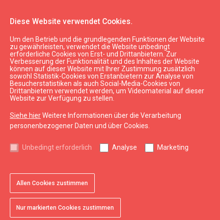
Diese Website verwendet Cookies.
Um den Betrieb und die grundlegenden Funktionen der Website
WC
zu gewährleisten, verwendet die Website unbedingt
erforderliche Cookies von Erst- und Drittanbietern. Zur
Verbesserung der Funktionalität und des Inhaltes der Website
können auf dieser Website mit Ihrer Zustimmung zusätzlich
expand_less
Nach oben
sowohl Statistik-Cookies von Erstanbietern zur Analyse von
Besucherstatistiken als auch Social-Media-Cookies von
Drittanbietern verwendet werden, um Videomaterial auf dieser
Website zur Verfügung zu stellen.
Informationen
Siehe hier
Weitere Informationen über die Verarbeitung
Kurzeme Tourismus
personenbezogener Daten und über Cookies.
Lettland Tourismus
Unbedingt erforderlich
Analyse
Marketing
Nützlich
Karten und Broschüren
Allen Cookies zustimmen
Tourismusstatistik
Sitemap
Nur markierten Cookies zustimmen