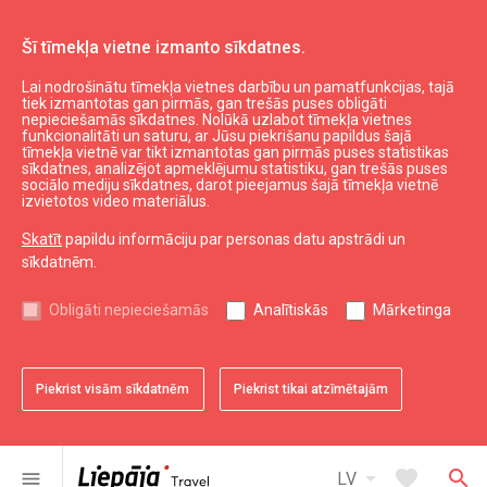
Šī tīmekļa vietne izmanto sīkdatnes.
Lai nodrošinātu tīmekļa vietnes darbību un pamatfunkcijas, tajā
Kings
tiek izmantotas gan pirmās, gan trešās puses obligāti
nepieciešamās sīkdatnes. Nolūkā uzlabot tīmekļa vietnes
funkcionalitāti un saturu, ar Jūsu piekrišanu papildus šajā
tīmekļa vietnē var tikt izmantotas gan pirmās puses statistikas
expand_less
Uz augšu
sīkdatnes, analizējot apmeklējumu statistiku, gan trešās puses
sociālo mediju sīkdatnes, darot pieejamus šajā tīmekļa vietnē
izvietotos video materiālus.
Informācija
Skatīt
papildu informāciju par personas datu apstrādi un
sīkdatnēm.
Liepājas kultūra
Liepājas sports
Obligāti nepieciešamās
Analītiskās
Mārketinga
Liepājas izglītība
Latvijas tūrisms
Kurzemes tūrisms
Piekrist visām sīkdatnēm
Piekrist tikai atzīmētajām
Dienvidkurzemes tūrisms
arrow_drop_down
favorite
search
menu
LV
Noderīgi