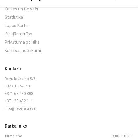
Kartes un Ceļveži
Statistika
Lapas Karte
Piekļūstamība
Privātuma politika
Kārtības noteikumi
Kontakti
Rožu laukums 5/6,
Liepāja, LV-3401
+371 63 480 808
+371 29 402 111
info@liepaja.travel
Darba laiks
Pirmdiena
9.00 - 18.00