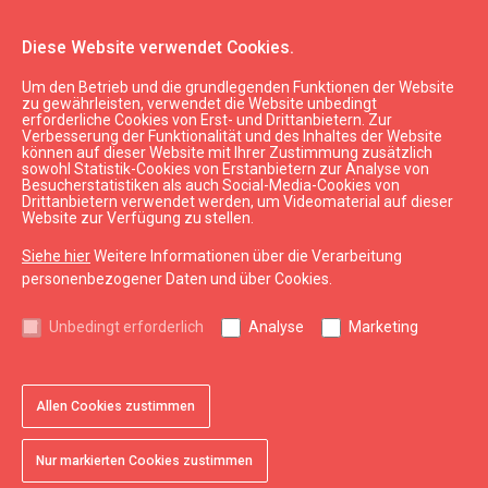
Diese Website verwendet Cookies.
Um den Betrieb und die grundlegenden Funktionen der Website
Aktuell
Neu
zu gewährleisten, verwendet die Website unbedingt
erforderliche Cookies von Erst- und Drittanbietern. Zur
Verbesserung der Funktionalität und des Inhaltes der Website
können auf dieser Website mit Ihrer Zustimmung zusätzlich
expand_less
Nach oben
sowohl Statistik-Cookies von Erstanbietern zur Analyse von
Besucherstatistiken als auch Social-Media-Cookies von
Drittanbietern verwendet werden, um Videomaterial auf dieser
Website zur Verfügung zu stellen.
Informationen
Siehe hier
Weitere Informationen über die Verarbeitung
Kurzeme Tourismus
personenbezogener Daten und über Cookies.
Lettland Tourismus
Unbedingt erforderlich
Analyse
Marketing
Nützlich
Karten und Broschüren
Allen Cookies zustimmen
Tourismusstatistik
Nur markierten Cookies zustimmen
Sitemap