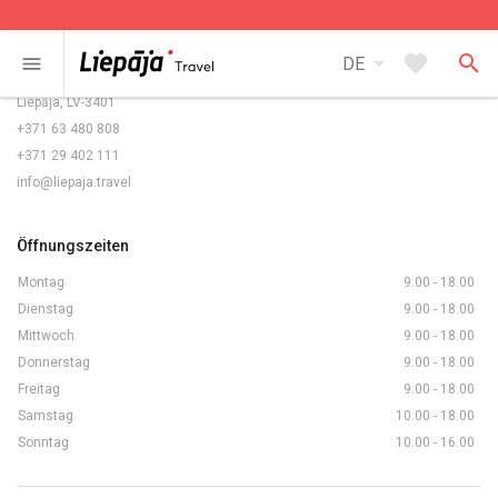
Kontakte
arrow_drop_down
favorite
search
menu
DE
Rožu laukums 5/6,
Liepāja, LV-3401
+371 63 480 808
+371 29 402 111
info@liepaja.travel
Öffnungszeiten
Montag
9.00 - 18.00
Dienstag
9.00 - 18.00
Mittwoch
9.00 - 18.00
Donnerstag
9.00 - 18.00
Freitag
9.00 - 18.00
Samstag
10.00 - 18.00
Sonntag
10.00 - 16.00