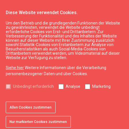
Diese Website verwendet Cookies.
Um den Betrieb und die grundlegenden Funktionen der Website
Parkplatz
zu gewährleisten, verwendet die Website unbedingt
erforderliche Cookies von Erst- und Drittanbietern. Zur
Verbesserung der Funktionalität und des Inhaltes der Website
können auf dieser Website mit Ihrer Zustimmung zusätzlich
expand_less
Nach oben
sowohl Statistik-Cookies von Erstanbietern zur Analyse von
Besucherstatistiken als auch Social-Media-Cookies von
Drittanbietern verwendet werden, um Videomaterial auf dieser
Website zur Verfügung zu stellen.
Informationen
Siehe hier
Weitere Informationen über die Verarbeitung
Kurzeme Tourismus
personenbezogener Daten und über Cookies.
Lettland Tourismus
Unbedingt erforderlich
Analyse
Marketing
Nützlich
Karten und Broschüren
Allen Cookies zustimmen
Tourismusstatistik
Sitemap
Nur markierten Cookies zustimmen