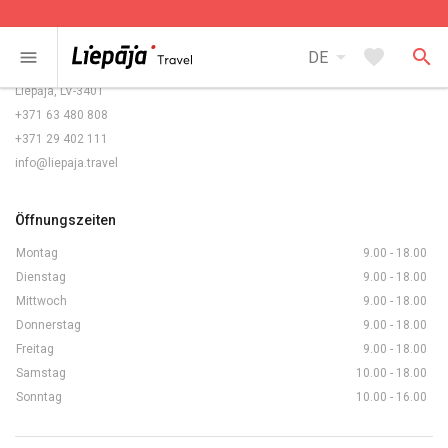
Kontakte
arrow_drop_down
favorite
search
menu
DE
Rožu laukums 5/6,
Liepāja, LV-3401
+371 63 480 808
+371 29 402 111
info@liepaja.travel
Öffnungszeiten
Montag
9.00 - 18.00
Dienstag
9.00 - 18.00
Mittwoch
9.00 - 18.00
Donnerstag
9.00 - 18.00
Freitag
9.00 - 18.00
Samstag
10.00 - 18.00
Sonntag
10.00 - 16.00