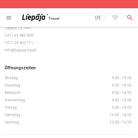
Kontakte
arrow_drop_down
favorite
search
menu
DE
Rožu laukums 5/6,
Liepāja, LV-3401
+371 63 480 808
+371 29 402 111
info@liepaja.travel
Öffnungszeiten
Montag
9.00 - 18.00
Dienstag
9.00 - 18.00
Mittwoch
9.00 - 18.00
Donnerstag
9.00 - 18.00
Freitag
9.00 - 18.00
Samstag
10.00 - 18.00
Sonntag
10.00 - 16.00