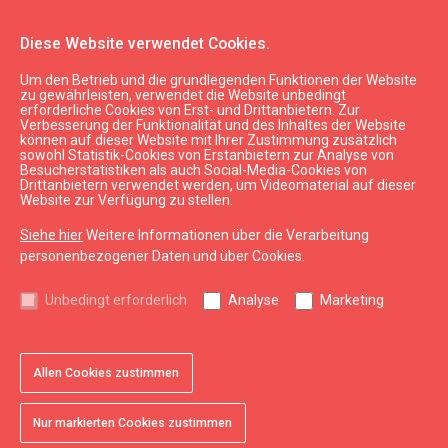
Diese Website verwendet Cookies.
Um den Betrieb und die grundlegenden Funktionen der Website
Apotheka
zu gewährleisten, verwendet die Website unbedingt
erforderliche Cookies von Erst- und Drittanbietern. Zur
Verbesserung der Funktionalität und des Inhaltes der Website
können auf dieser Website mit Ihrer Zustimmung zusätzlich
expand_less
Nach oben
sowohl Statistik-Cookies von Erstanbietern zur Analyse von
Besucherstatistiken als auch Social-Media-Cookies von
Drittanbietern verwendet werden, um Videomaterial auf dieser
Website zur Verfügung zu stellen.
Informationen
Siehe hier
Weitere Informationen über die Verarbeitung
Kurzeme Tourismus
personenbezogener Daten und über Cookies.
Lettland Tourismus
Unbedingt erforderlich
Analyse
Marketing
Nützlich
Karten und Broschüren
Allen Cookies zustimmen
Tourismusstatistik
Sitemap
Nur markierten Cookies zustimmen