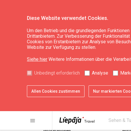
Diese Website verwendet Cookies.
Um den Betrieb und die grundlegenden Funktionen 
Drittanbietern. Zur Verbesserung der Funktionalitä
Astarte-Nafta
Cookies von Erstanbietern zur Analyse von Besuche
Website zur Verfügung zu stellen.
Siehe hier
Weitere Informationen über die Verarbe
Unbedingt erforderlich
Analyse
Mark
Allen Cookies zustimmen
Nur markierten Co
share
print
menu
Sehen & T
Informationen
Nütz