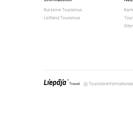
Kurzeme Tourismus
Kart
Lettland Tourismus
Tour
Sit
Touristeninformationsb
copyright