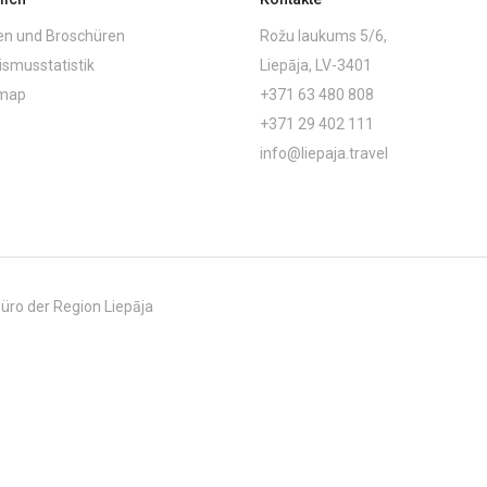
en und Broschüren
Rožu laukums 5/6,
ismusstatistik
Liepāja, LV-3401
emap
+371 63 480 808
+371 29 402 111
info@liepaja.travel
üro der Region Liepāja