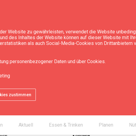
der Website zu gewährleisten, verwendet die Website unbedingt
t und des Inhaltes der Website können auf dieser Website mit Ih
rstatistiken als auch Social-Media-Cookies von Drittanbietern
itung personenbezogener Daten und über Cookies.
eting
okies zustimmen
un
Aktuell
Essen & Trinken
Planen
Nüt
lich
Kontakte