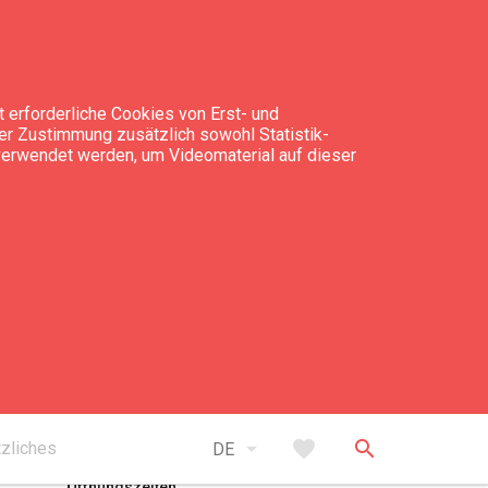
 erforderliche Cookies von Erst- und
rer Zustimmung zusätzlich sowohl Statistik-
 verwendet werden, um Videomaterial auf dieser
expand_less
Nach oben
arrow_drop_down
favorite
search
zliches
DE
Öffnungszeiten