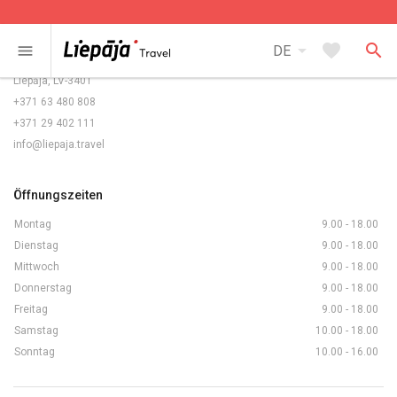
Kontakte
arrow_drop_down
favorite
search
menu
DE
Rožu laukums 5/6,
Liepāja, LV-3401
+371 63 480 808
+371 29 402 111
info@liepaja.travel
Öffnungszeiten
Montag
9.00 - 18.00
Dienstag
9.00 - 18.00
Mittwoch
9.00 - 18.00
Donnerstag
9.00 - 18.00
Freitag
9.00 - 18.00
Samstag
10.00 - 18.00
Sonntag
10.00 - 16.00