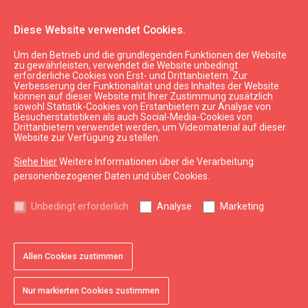
Diese Website verwendet Cookies.
Um den Betrieb und die grundlegenden Funktionen der Website
LaTS
zu gewährleisten, verwendet die Website unbedingt
erforderliche Cookies von Erst- und Drittanbietern. Zur
Verbesserung der Funktionalität und des Inhaltes der Website
können auf dieser Website mit Ihrer Zustimmung zusätzlich
expand_less
Nach oben
sowohl Statistik-Cookies von Erstanbietern zur Analyse von
Besucherstatistiken als auch Social-Media-Cookies von
Drittanbietern verwendet werden, um Videomaterial auf dieser
Website zur Verfügung zu stellen.
Informationen
Siehe hier
Weitere Informationen über die Verarbeitung
Kurzeme Tourismus
personenbezogener Daten und über Cookies.
Lettland Tourismus
Unbedingt erforderlich
Analyse
Marketing
Nützlich
Karten und Broschüren
Allen Cookies zustimmen
Tourismusstatistik
Sitemap
Nur markierten Cookies zustimmen