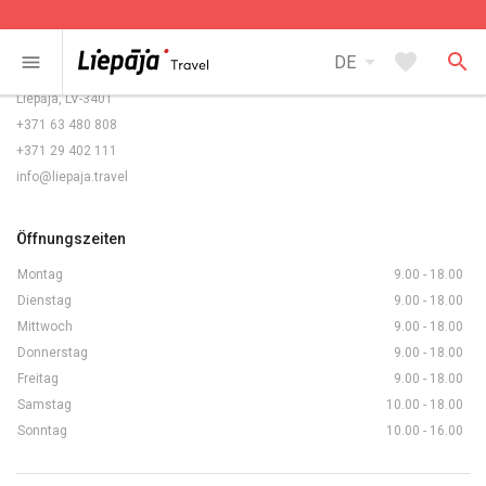
Kontakte
arrow_drop_down
favorite
search
menu
DE
Rožu laukums 5/6,
Liepāja, LV-3401
+371 63 480 808
+371 29 402 111
info@liepaja.travel
Öffnungszeiten
Montag
9.00 - 18.00
Dienstag
9.00 - 18.00
Mittwoch
9.00 - 18.00
Donnerstag
9.00 - 18.00
Freitag
9.00 - 18.00
Samstag
10.00 - 18.00
Sonntag
10.00 - 16.00