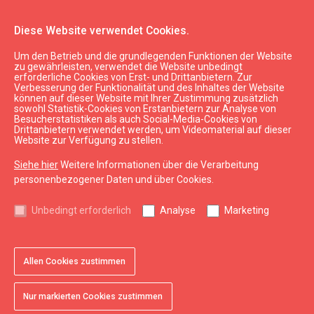
Diese Website verwendet Cookies.
Um den Betrieb und die grundlegenden Funktionen der Website
LaTS
zu gewährleisten, verwendet die Website unbedingt
erforderliche Cookies von Erst- und Drittanbietern. Zur
Verbesserung der Funktionalität und des Inhaltes der Website
können auf dieser Website mit Ihrer Zustimmung zusätzlich
expand_less
Nach oben
sowohl Statistik-Cookies von Erstanbietern zur Analyse von
Besucherstatistiken als auch Social-Media-Cookies von
Drittanbietern verwendet werden, um Videomaterial auf dieser
Website zur Verfügung zu stellen.
Informationen
Siehe hier
Weitere Informationen über die Verarbeitung
Kurzeme Tourismus
personenbezogener Daten und über Cookies.
Lettland Tourismus
Unbedingt erforderlich
Analyse
Marketing
Nützlich
Karten und Broschüren
Allen Cookies zustimmen
Tourismusstatistik
Sitemap
Nur markierten Cookies zustimmen