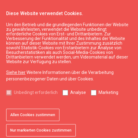
Diese Website verwendet Cookies.
Um den Betrieb und die grundlegenden Funktionen der Website
Parkplatz
zu gewährleisten, verwendet die Website unbedingt
erforderliche Cookies von Erst- und Drittanbietern. Zur
Verbesserung der Funktionalität und des Inhaltes der Website
können auf dieser Website mit Ihrer Zustimmung zusätzlich
expand_less
Nach oben
sowohl Statistik-Cookies von Erstanbietern zur Analyse von
Besucherstatistiken als auch Social-Media-Cookies von
Drittanbietern verwendet werden, um Videomaterial auf dieser
Website zur Verfügung zu stellen.
Informationen
Siehe hier
Weitere Informationen über die Verarbeitung
Kurzeme Tourismus
personenbezogener Daten und über Cookies.
Lettland Tourismus
Unbedingt erforderlich
Analyse
Marketing
Nützlich
Karten und Broschüren
Allen Cookies zustimmen
Tourismusstatistik
Sitemap
Nur markierten Cookies zustimmen