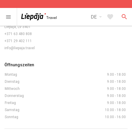
Kontakte
arrow_drop_down
favorite
search
menu
DE
Rožu laukums 5/6,
Liepāja, LV-3401
+371 63 480 808
+371 29 402 111
info@liepaja.travel
Öffnungszeiten
Montag
9.00 - 18.00
Dienstag
9.00 - 18.00
Mittwoch
9.00 - 18.00
Donnerstag
9.00 - 18.00
Freitag
9.00 - 18.00
Samstag
10.00 - 18.00
Sonntag
10.00 - 16.00