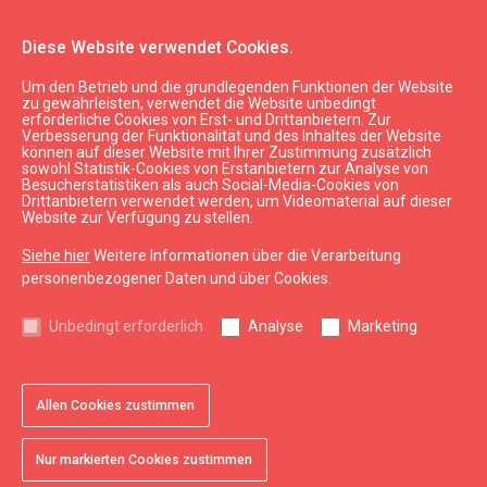
Diese Website verwendet Cookies.
Um den Betrieb und die grundlegenden Funktionen der Website
SEB
zu gewährleisten, verwendet die Website unbedingt
erforderliche Cookies von Erst- und Drittanbietern. Zur
Verbesserung der Funktionalität und des Inhaltes der Website
können auf dieser Website mit Ihrer Zustimmung zusätzlich
expand_less
Nach oben
sowohl Statistik-Cookies von Erstanbietern zur Analyse von
Besucherstatistiken als auch Social-Media-Cookies von
Drittanbietern verwendet werden, um Videomaterial auf dieser
Website zur Verfügung zu stellen.
Informationen
Siehe hier
Weitere Informationen über die Verarbeitung
Kurzeme Tourismus
personenbezogener Daten und über Cookies.
Lettland Tourismus
Unbedingt erforderlich
Analyse
Marketing
Nützlich
Karten und Broschüren
Allen Cookies zustimmen
Tourismusstatistik
Sitemap
Nur markierten Cookies zustimmen