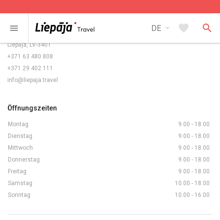
Kontakte
arrow_drop_down
favorite
search
menu
DE
Rožu laukums 5/6,
Liepāja, LV-3401
+371 63 480 808
+371 29 402 111
info@liepaja.travel
Öffnungszeiten
Montag
9.00 - 18.00
Dienstag
9.00 - 18.00
Mittwoch
9.00 - 18.00
Donnerstag
9.00 - 18.00
Freitag
9.00 - 18.00
Samstag
10.00 - 18.00
Sonntag
10.00 - 16.00