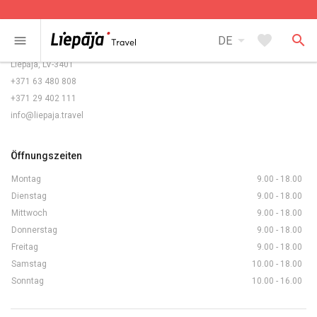
Kontakte
arrow_drop_down
favorite
search
menu
DE
Rožu laukums 5/6,
Liepāja, LV-3401
+371 63 480 808
+371 29 402 111
info@liepaja.travel
Öffnungszeiten
Montag
9.00 - 18.00
Dienstag
9.00 - 18.00
Mittwoch
9.00 - 18.00
Donnerstag
9.00 - 18.00
Freitag
9.00 - 18.00
Samstag
10.00 - 18.00
Sonntag
10.00 - 16.00