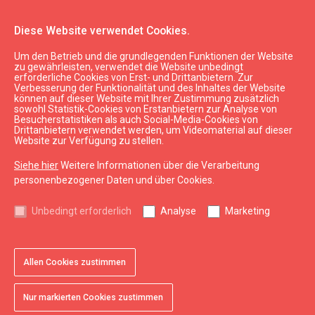
Diese Website verwendet Cookies.
Um den Betrieb und die grundlegenden Funktionen der Website
Medizinische Hilfe in Grobiņa
zu gewährleisten, verwendet die Website unbedingt
erforderliche Cookies von Erst- und Drittanbietern. Zur
Verbesserung der Funktionalität und des Inhaltes der Website
können auf dieser Website mit Ihrer Zustimmung zusätzlich
expand_less
Nach oben
sowohl Statistik-Cookies von Erstanbietern zur Analyse von
Besucherstatistiken als auch Social-Media-Cookies von
Drittanbietern verwendet werden, um Videomaterial auf dieser
Website zur Verfügung zu stellen.
Informationen
Siehe hier
Weitere Informationen über die Verarbeitung
Kurzeme Tourismus
personenbezogener Daten und über Cookies.
Lettland Tourismus
Unbedingt erforderlich
Analyse
Marketing
Nützlich
Karten und Broschüren
Allen Cookies zustimmen
Tourismusstatistik
Sitemap
Nur markierten Cookies zustimmen