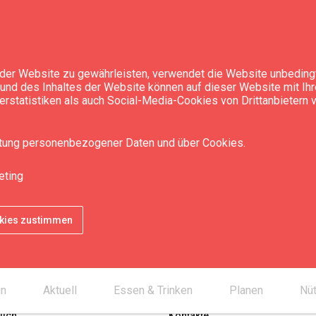
der Website zu gewährleisten, verwendet die Website unbedingt
t und des Inhaltes der Website können auf dieser Website mit Ih
rstatistiken als auch Social-Media-Cookies von Drittanbietern
itung personenbezogener Daten und über Cookies.
eting
okies zustimmen
un
Aktuell
Essen & Trinken
Planen
Nüt
lich
Kontakte