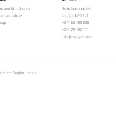
en und Broschüren
Rožu laukums 5/6,
ismusstatistik
Liepāja, LV-3401
emap
+371 63 480 808
+371 29 402 111
info@liepaja.travel
üro der Region Liepāja