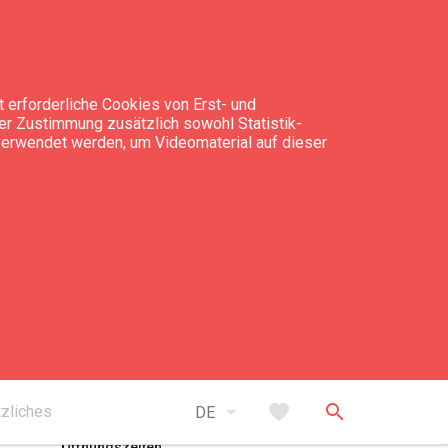
 erforderliche Cookies von Erst- und
rer Zustimmung zusätzlich sowohl Statistik-
 verwendet werden, um Videomaterial auf dieser
expand_less
Nach oben
arrow_drop_down
favorite
search
zliches
DE
Öffnungszeiten