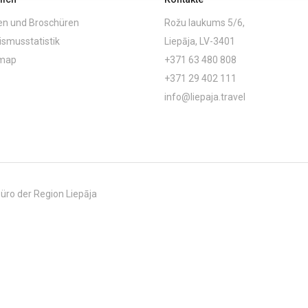
en und Broschüren
Rožu laukums 5/6,
ismusstatistik
Liepāja, LV-3401
emap
+371 63 480 808
+371 29 402 111
info@liepaja.travel
üro der Region Liepāja