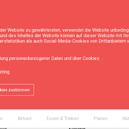
der Website zu gewährleisten, verwendet die Website unbedingt
t und des Inhaltes der Website können auf dieser Website mit Ih
rstatistiken als auch Social-Media-Cookies von Drittanbietern
itung personenbezogener Daten und über Cookies.
eting
okies zustimmen
un
Aktuell
Essen & Trinken
Planen
Nüt
lich
Kontakte