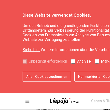
Diese Website verwendet Cookies.
Um den Betrieb und die grundlegenden Funktionen 
Drittanbietern. Zur Verbesserung der Funktionalitä
WC
Cookies von Erstanbietern zur Analyse von Besuche
Website zur Verfügung zu stellen.
Siehe hier
Weitere Informationen über die Verarbe
Unbedingt erforderlich
Analyse
Mark
Allen Cookies zustimmen
Nur markierten Co
share
print
menu
Sehen & T
Informationen
Nütz