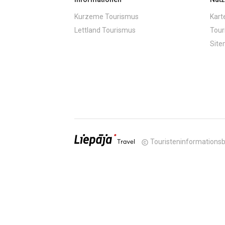
Kurzeme Tourismus
Kart
Lettland Tourismus
Tour
Sit
Touristeninformationsb
copyright