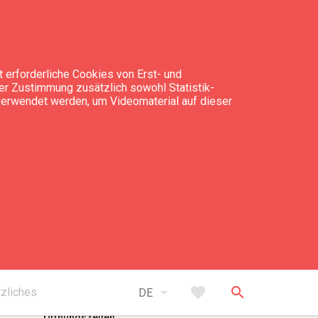
 erforderliche Cookies von Erst- und
rer Zustimmung zusätzlich sowohl Statistik-
 verwendet werden, um Videomaterial auf dieser
expand_less
Nach oben
arrow_drop_down
favorite
search
zliches
DE
Öffnungszeiten