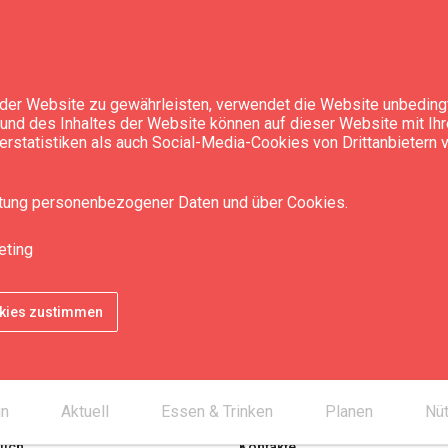
der Website zu gewährleisten, verwendet die Website unbedingt
t und des Inhaltes der Website können auf dieser Website mit Ih
rstatistiken als auch Social-Media-Cookies von Drittanbietern
itung personenbezogener Daten und über Cookies.
eting
okies zustimmen
un
Aktuell
Essen & Trinken
Planen
Nüt
lich
Kontakte