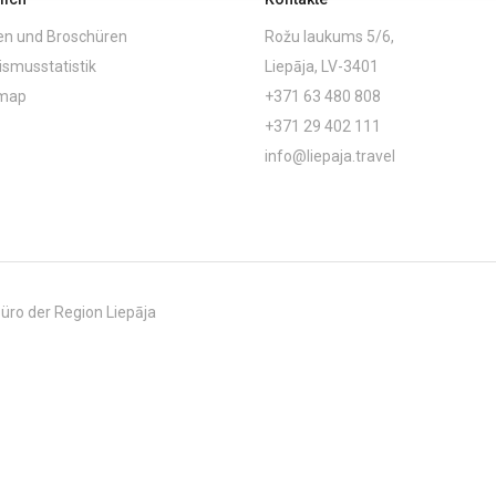
en und Broschüren
Rožu laukums 5/6,
ismusstatistik
Liepāja, LV-3401
emap
+371 63 480 808
+371 29 402 111
info@liepaja.travel
üro der Region Liepāja