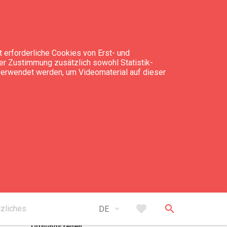
 erforderliche Cookies von Erst- und
rer Zustimmung zusätzlich sowohl Statistik-
 verwendet werden, um Videomaterial auf dieser
expand_less
Nach oben
arrow_drop_down
favorite
search
zliches
DE
Öffnungszeiten