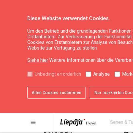
Diese Website verwendet Cookies.
Um den Betrieb und die grundlegenden Funktionen 
Drittanbietern. Zur Verbesserung der Funktionalitä
WC
Cookies von Erstanbietern zur Analyse von Besuche
Website zur Verfügung zu stellen.
Siehe hier
Weitere Informationen über die Verarbe
Unbedingt erforderlich
Analyse
Mark
Allen Cookies zustimmen
Nur markierten Co
share
print
menu
Sehen & T
Informationen
Nütz