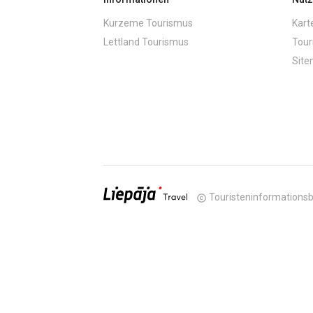
Kurzeme Tourismus
Kart
Lettland Tourismus
Tour
Sit
Touristeninformationsb
copyright