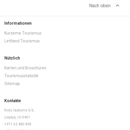
expand_less
Nach oben
Informationen
Kurzeme Tourismus
Lettland Tourismus
Nützlich
Karten und Broschüren
Tourismusstatistik
Sitemap
Kontakte
Rožu laukums 5/6,
Liepāja, LV-3401
+371 63 480 808