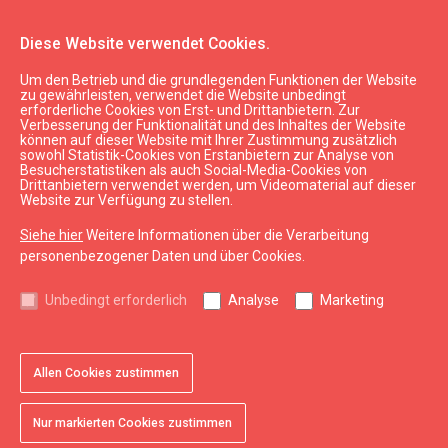
Diese Website verwendet Cookies.
Um den Betrieb und die grundlegenden Funktionen der Website
Sehen & Tun
Kultur, Kunst, Wissenschaft
zu gewährleisten, verwendet die Website unbedingt
erforderliche Cookies von Erst- und Drittanbietern. Zur
Ausstellungsraum im Haus der Lettischen
Verbesserung der Funktionalität und des Inhaltes der Website
Gesellschaft von Liepāja
können auf dieser Website mit Ihrer Zustimmung zusätzlich
sowohl Statistik-Cookies von Erstanbietern zur Analyse von
Besucherstatistiken als auch Social-Media-Cookies von
Drittanbietern verwendet werden, um Videomaterial auf dieser
Website zur Verfügung zu stellen.
Siehe hier
Weitere Informationen über die Verarbeitung
personenbezogener Daten und über Cookies.
chevron_left
chevron_right
Unbedingt erforderlich
Analyse
Marketing
Allen Cookies zustimmen
favorite
favorite
favorite
1 von 3
2 von 3
3 von 3
Zu Favoriten hinzufügen
Zu Favoriten hinzufügen
Zu Favoriten hinzufügen
Nur markierten Cookies zustimmen