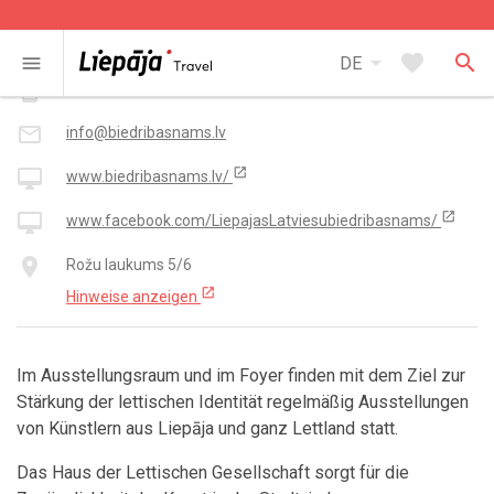
Kontakt
arrow_drop_down
favorite
search
menu
DE
smartphone
+371 63 423 829
mail_outline
info@biedribasnams.lv
open_in_new
desktop_mac
www.biedribasnams.lv/
open_in_new
desktop_mac
www.facebook.com/LiepajasLatviesubiedribasnams/
place
Rožu laukums 5/6
open_in_new
Hinweise anzeigen
Im Ausstellungsraum und im Foyer finden mit dem Ziel zur
Stärkung der lettischen Identität regelmäßig Ausstellungen
von Künstlern aus Liepāja und ganz Lettland statt.
Das Haus der Lettischen Gesellschaft sorgt für die