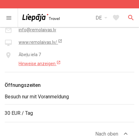
Kontakt
arrow_drop_down
favorite
search
smartphone
menu
DE
+371 20 011 033
mail_outline
info@remolaivas.lv
open_in_new
desktop_mac
www.remolaivas.lv/
place
Ābeļu iela 7
open_in_new
Hinweise anzeigen
Öffnungszeiten
Besuch nur mit Voranmeldung
30 EUR / Tag
expand_less
Nach oben