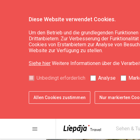
Diese Website verwendet Cookies.
Sehen & Tun
Natur
Um den Betrieb und die grundlegenden Funktionen 
Drittanbietern. Zur Verbesserung der Funktionalitä
Cookies von Erstanbietern zur Analyse von Besuche
Der Strand
Website zur Verfügung zu stellen.
Siehe hier
Weitere Informationen über die Verarbe
Unbedingt erforderlich
Analyse
Mark
Allen Cookies zustimmen
Nur markierten Co
menu
Sehen & T
chevron_left