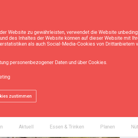
der Website zu gewährleisten, verwendet die Website unbedingt
t und des Inhaltes der Website können auf dieser Website mit Ih
rstatistiken als auch Social-Media-Cookies von Drittanbietern
itung personenbezogener Daten und über Cookies.
eting
Kon
place
okies zustimmen
un
Aktuell
Essen & Trinken
Planen
Nüt
chevron_right