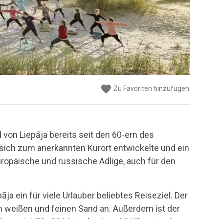
favorite
favorite
favorite
favorite
favorite
favorite
favorite
favorite
favorite
favorite
favorite
favorite
favorite
favorite
favorite
favorite
favorite
Zu Favoriten hinzufügen
Zu Favoriten hinzufügen
Zu Favoriten hinzufügen
Zu Favoriten hinzufügen
Zu Favoriten hinzufügen
Zu Favoriten hinzufügen
Zu Favoriten hinzufügen
Zu Favoriten hinzufügen
Zu Favoriten hinzufügen
Zu Favoriten hinzufügen
Zu Favoriten hinzufügen
Zu Favoriten hinzufügen
Zu Favoriten hinzufügen
Zu Favoriten hinzufügen
Zu Favoriten hinzufügen
Zu Favoriten hinzufügen
Zu Favoriten hinzufügen
d von Liepāja bereits seit den 60-ern des
 sich zum anerkannten Kurort entwickelte und ein
europäische und russische Adlige, auch für den
ja ein für viele Urlauber beliebtes Reiseziel. Der
h weißen und feinen Sand an. Außerdem ist der