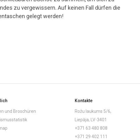
ndes zu vergewissern. Auf keinen Fall dürfen die
entaschen gelegt werden!
lich
Kontakte
en und Broschüren
Rožu laukums 5/6,
ismusstatistik
Liepāja, LV-3401
emap
+371 63 480 808
+371 29 402 111