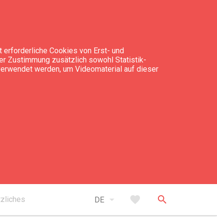
 erforderliche Cookies von Erst- und
rer Zustimmung zusätzlich sowohl Statistik-
 verwendet werden, um Videomaterial auf dieser
takt
Liepājas pludmale
open_in_new
Hinweise anzeigen
arrow_drop_down
favorite
search
zliches
DE