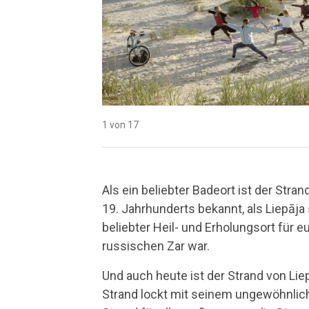
1 von 17
2 von 17
3 von 17
4 von 17
5 von 17
6 von 17
7 von 17
8 von 17
9 von 17
10 von 17
11 von 17
12 von 17
13 von 17
14 von 17
15 von 17
16 von 17
17 von 17
Als ein beliebter Badeort ist der Stran
19. Jahrhunderts bekannt, als Liepāja
beliebter Heil- und Erholungsort für 
russischen Zar war.
Und auch heute ist der Strand von Liepā
Strand lockt mit seinem ungewöhnlic