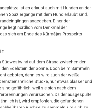
 Badeplätze ist es erlaubt auch mit Hunden an der
enen Spaziergänge mit dem Hund erlaubt sind,
Strandeingängen angegeben. Einer der
nge liegt nördlich vom Denkmal der
, das sich am Ende des Kūrmājas Prospekts
in
m Südwestwind auf dem Strand zwischen den
– den Edelstein der Sonne. Doch beim Sammeln
icht geboten, denn es wird auch der weiße
bernsteinähnliche Stücke, nur etwas blasser und
e sind gefährlich, weil sie sich nach dem
Verbrennungen verursachen. Da der ausgespülte
hnlich ist, wird empfohlen, die gefundenen
erschließbaren Büchse zu sammeln, um sich zu