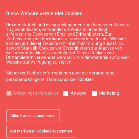
Diese Website verwendet Cookies.
Um den Betrieb und die grundlegenden Funktionen der Website
Sehen & Tun
Freizeitaktivitäten
zu gewährleisten, verwendet die Website unbedingt
erforderliche Cookies von Erst- und Drittanbietern. Zur
Fahrradverleih "VeloMoto"
Verbesserung der Funktionalität und des Inhaltes der Website
können auf dieser Website mit Ihrer Zustimmung zusätzlich
sowohl Statistik-Cookies von Erstanbietern zur Analyse von
Besucherstatistiken als auch Social-Media-Cookies von
Drittanbietern verwendet werden, um Videomaterial auf dieser
Website zur Verfügung zu stellen.
Siehe hier
Weitere Informationen über die Verarbeitung
chevron_left
chevron_right
personenbezogener Daten und über Cookies.
Unbedingt erforderlich
Analyse
Marketing
Allen Cookies zustimmen
favorite
favorite
1 von 2
2 von 2
Zu Favoriten hinzufügen
Zu Favoriten hinzufügen
Nur markierten Cookies zustimmen