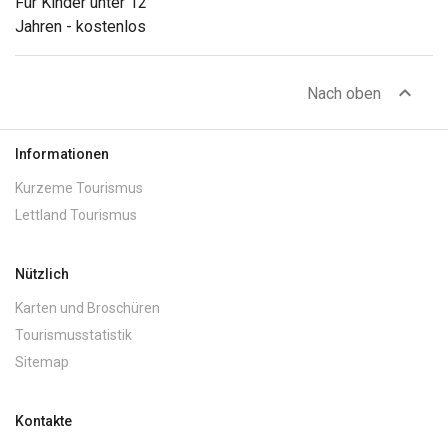
Für Kinder unter 12
Jahren - kostenlos
expand_less
Nach oben
Informationen
Kurzeme Tourismus
Lettland Tourismus
Nützlich
Karten und Broschüren
Tourismusstatistik
Sitemap
Kontakte