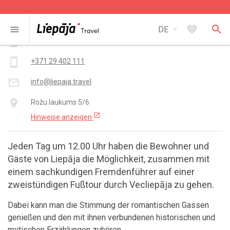
Kontakt
arrow_drop_down
favorite
search
menu
DE
smartphone
+371 63 480 808
smartphone
+371 29 402 111
mail_outline
info@liepaja.travel
place
Rožu laukums 5/6
open_in_new
Hinweise anzeigen
Jeden Tag um 12.00 Uhr haben die Bewohner und
Gäste von Liepāja die Möglichkeit, zusammen mit
einem sachkundigen Fremdenführer auf einer
zweistündigen Fußtour durch Vecliepāja zu gehen.
Dabei kann man die Stimmung der romantischen Gassen
genießen und den mit ihnen verbundenen historischen und
mytischen Erzählungen zuhören.