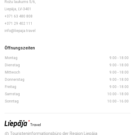
Rožu laukums 5/6,
Liepāja, LV-3401
+371 63 480 808
+371 29 402 111
info@liepaja.travel
Öffnungszeiten
Montag
9.00 - 18.00
Dienstag
9.00 - 18.00
Mittwoch
9.00 - 18.00
Donnerstag
9.00 - 18.00
Freitag
9.00 - 18.00
Samstag
10.00 - 18.00
Sonntag
10.00 - 16.00
Touristeninformationsbüro der Region Liepāja
copyright