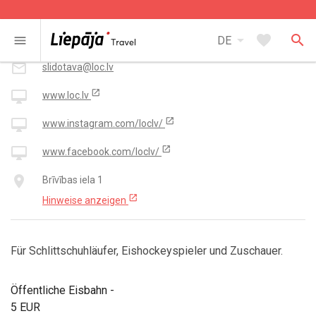
Kontakt
arrow_drop_down
favorite
search
smartphone
menu
+371 25 716 662
DE
mail_outline
slidotava@loc.lv
open_in_new
desktop_mac
www.loc.lv
open_in_new
desktop_mac
www.instagram.com/loclv/
open_in_new
desktop_mac
www.facebook.com/loclv/
place
Brīvības iela 1
open_in_new
Hinweise anzeigen
Für Schlittschuhläufer, Eishockeyspieler und Zuschauer.
Öffentliche Eisbahn -
5 EUR