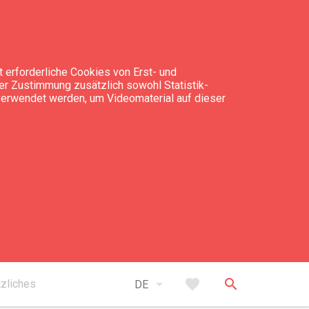
 erforderliche Cookies von Erst- und
rer Zustimmung zusätzlich sowohl Statistik-
 verwendet werden, um Videomaterial auf dieser
is
-Besuch - 22 EUR
takt
arrow_drop_down
favorite
search
zliches
DE
+371 63 480 000