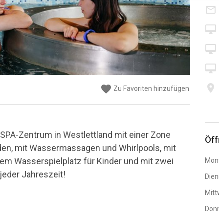
mail_outline
desktop_mac
desktop_mac
desktop_mac
place
favorite
favorite
favorite
favorite
favorite
favorite
Zu Favoriten hinzufügen
Zu Favoriten hinzufügen
Zu Favoriten hinzufügen
Zu Favoriten hinzufügen
Zu Favoriten hinzufügen
Zu Favoriten hinzufügen
SPA-Zentrum in Westlettland mit einer Zone
Öff
n, mit Wassermassagen und Whirlpools, mit
nem Wasserspielplatz für Kinder und mit zwei
Mon
eder Jahreszeit!
Dien
Mit
Don