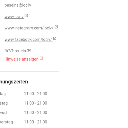
baseins@loc.lv
open_in_new
www.loc.lv
open_in_new
www.instagram.com/loclv/
open_in_new
www.facebook.com/loclv/
Brīvības iela 39
open_in_new
Hinweise anzeigen
nungszeiten
tag
11:00 - 21:00
stag
11:00 - 21:00
twoch
11:00 - 21:00
nerstag
11:00 - 21:00