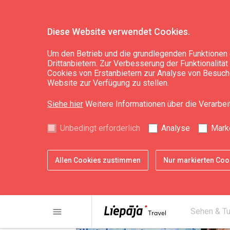
Diese Website verwendet Cookies.
Sehen & Tun
Freizeitaktivitäten
Um den Betrieb und die grundlegenden Funktionen 
Drittanbietern. Zur Verbesserung der Funktionalitä
Cookies von Erstanbietern zur Analyse von Besuche
LOC Schwimmbad 
Website zur Verfügung zu stellen.
Siehe hier
Weitere Informationen über die Verarbe
Unbedingt erforderlich
Analyse
Mark
Allen Cookies zustimmen
Nur markierten Co
menu
Sehen & T
chevron_left