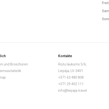
Frei
Sam
Son
lich
Kontakte
en und Broschüren
Rožu laukums 5/6,
ismusstatistik
Liepāja, LV-3401
emap
+371 63 480 808
+371 29 402 111
info@liepaja.travel