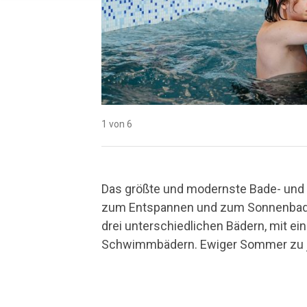
1 von 6
2 von 6
3 von 6
4 von 6
5 von 6
6 von 6
Das größte und modernste Bade- und 
zum Entspannen und zum Sonnenbade
drei unterschiedlichen Bädern, mit ei
Schwimmbädern. Ewiger Sommer zu j