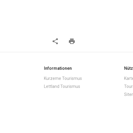
share
print
Informationen
Nütz
Kurzeme Tourismus
Kart
Lettland Tourismus
Tour
Sit