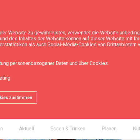
der Website zu gewährleisten, verwendet die Website unbedingt
t und des Inhaltes der Website können auf dieser Website mit Ih
rstatistiken als auch Social-Media-Cookies von Drittanbietern
& SPA
itung personenbezogener Daten und über Cookies.
eting
Pre
okies zustimmen
SPA
Kon
un
Aktuell
Essen & Trinken
Planen
Nüt
chevron_right
smartphone