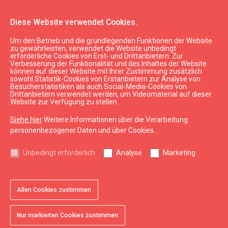
Diese Website verwendet Cookies.
Um den Betrieb und die grundlegenden Funktionen der Website
Aktuell
Neu
zu gewährleisten, verwendet die Website unbedingt
erforderliche Cookies von Erst- und Drittanbietern. Zur
Verbesserung der Funktionalität und des Inhaltes der Website
können auf dieser Website mit Ihrer Zustimmung zusätzlich
expand_less
Nach oben
sowohl Statistik-Cookies von Erstanbietern zur Analyse von
Besucherstatistiken als auch Social-Media-Cookies von
Drittanbietern verwendet werden, um Videomaterial auf dieser
Website zur Verfügung zu stellen.
Informationen
Siehe hier
Weitere Informationen über die Verarbeitung
Kurzeme Tourismus
personenbezogener Daten und über Cookies.
Lettland Tourismus
Unbedingt erforderlich
Analyse
Marketing
Nützlich
Karten und Broschüren
Allen Cookies zustimmen
Tourismusstatistik
Nur markierten Cookies zustimmen
Sitemap