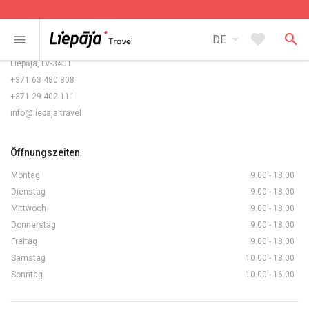
Kontakte
arrow_drop_down
favorite
search
menu
DE
Rožu laukums 5/6,
Liepāja, LV-3401
+371 63 480 808
+371 29 402 111
info@liepaja.travel
Öffnungszeiten
Montag
9.00 - 18.00
Dienstag
9.00 - 18.00
Mittwoch
9.00 - 18.00
Donnerstag
9.00 - 18.00
Freitag
9.00 - 18.00
Samstag
10.00 - 18.00
Sonntag
10.00 - 16.00