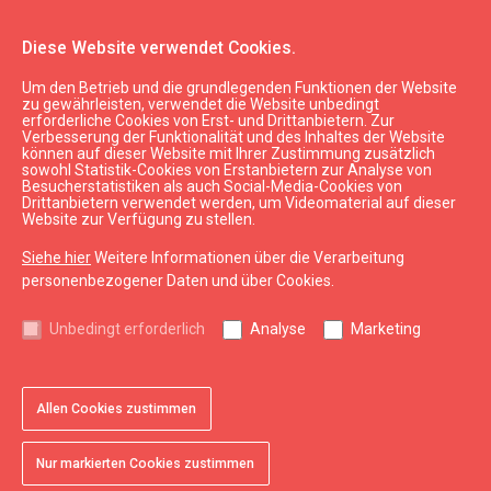
Diese Website verwendet Cookies.
Um den Betrieb und die grundlegenden Funktionen der Website
Aktuell
Neu
zu gewährleisten, verwendet die Website unbedingt
erforderliche Cookies von Erst- und Drittanbietern. Zur
Verbesserung der Funktionalität und des Inhaltes der Website
können auf dieser Website mit Ihrer Zustimmung zusätzlich
expand_less
Nach oben
sowohl Statistik-Cookies von Erstanbietern zur Analyse von
Besucherstatistiken als auch Social-Media-Cookies von
Drittanbietern verwendet werden, um Videomaterial auf dieser
Website zur Verfügung zu stellen.
Informationen
Siehe hier
Weitere Informationen über die Verarbeitung
Kurzeme Tourismus
personenbezogener Daten und über Cookies.
Lettland Tourismus
Unbedingt erforderlich
Analyse
Marketing
Nützlich
Karten und Broschüren
Allen Cookies zustimmen
Tourismusstatistik
Nur markierten Cookies zustimmen
Sitemap