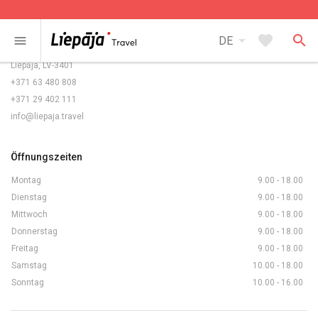
Kontakte
arrow_drop_down
favorite
search
menu
DE
Rožu laukums 5/6,
Liepāja, LV-3401
+371 63 480 808
+371 29 402 111
info@liepaja.travel
Öffnungszeiten
Montag
9.00 - 18.00
Dienstag
9.00 - 18.00
Mittwoch
9.00 - 18.00
Donnerstag
9.00 - 18.00
Freitag
9.00 - 18.00
Samstag
10.00 - 18.00
Sonntag
10.00 - 16.00