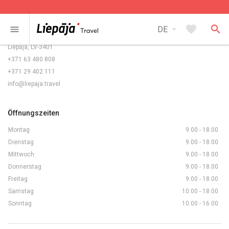
Kontakte
arrow_drop_down
favorite
search
menu
DE
Rožu laukums 5/6,
Liepāja, LV-3401
+371 63 480 808
+371 29 402 111
info@liepaja.travel
Öffnungszeiten
Montag
9.00 - 18.00
Dienstag
9.00 - 18.00
Mittwoch
9.00 - 18.00
Donnerstag
9.00 - 18.00
Freitag
9.00 - 18.00
Samstag
10.00 - 18.00
Sonntag
10.00 - 16.00