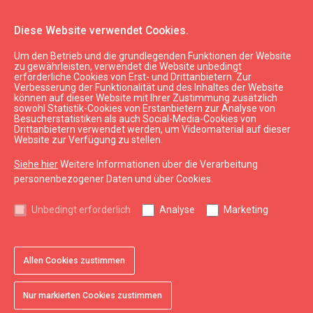
Diese Website verwendet Cookies.
Um den Betrieb und die grundlegenden Funktionen der Website
Aktuell
Neu
zu gewährleisten, verwendet die Website unbedingt
erforderliche Cookies von Erst- und Drittanbietern. Zur
Verbesserung der Funktionalität und des Inhaltes der Website
können auf dieser Website mit Ihrer Zustimmung zusätzlich
expand_less
Nach oben
sowohl Statistik-Cookies von Erstanbietern zur Analyse von
Besucherstatistiken als auch Social-Media-Cookies von
Drittanbietern verwendet werden, um Videomaterial auf dieser
Website zur Verfügung zu stellen.
Informationen
Siehe hier
Weitere Informationen über die Verarbeitung
Kurzeme Tourismus
personenbezogener Daten und über Cookies.
Lettland Tourismus
Unbedingt erforderlich
Analyse
Marketing
Nützlich
Karten und Broschüren
Allen Cookies zustimmen
Tourismusstatistik
Nur markierten Cookies zustimmen
Sitemap