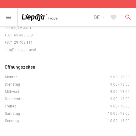
Kontakte
arrow_drop_down
favorite
search
menu
DE
Rožu laukums 5/6,
Liepāja, LV-3401
+371 63 480 808
+371 29 402 111
info@liepaja.travel
Öffnungszeiten
Montag
9.00 - 18.00
Dienstag
9.00 - 18.00
Mittwoch
9.00 - 18.00
Donnerstag
9.00 - 18.00
Freitag
9.00 - 18.00
Samstag
10.00 - 18.00
Sonntag
10.00 - 16.00