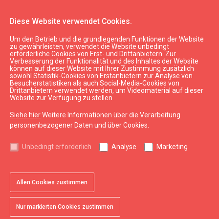
Diese Website verwendet Cookies.
Um den Betrieb und die grundlegenden Funktionen der Website
Aktuell
Neu
zu gewährleisten, verwendet die Website unbedingt
erforderliche Cookies von Erst- und Drittanbietern. Zur
Verbesserung der Funktionalität und des Inhaltes der Website
können auf dieser Website mit Ihrer Zustimmung zusätzlich
expand_less
Nach oben
sowohl Statistik-Cookies von Erstanbietern zur Analyse von
Besucherstatistiken als auch Social-Media-Cookies von
Drittanbietern verwendet werden, um Videomaterial auf dieser
Website zur Verfügung zu stellen.
Informationen
Siehe hier
Weitere Informationen über die Verarbeitung
Kurzeme Tourismus
personenbezogener Daten und über Cookies.
Lettland Tourismus
Unbedingt erforderlich
Analyse
Marketing
Nützlich
Karten und Broschüren
Allen Cookies zustimmen
Tourismusstatistik
Nur markierten Cookies zustimmen
Sitemap