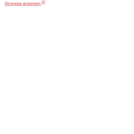
open_in_new
Hinweise anzeigen