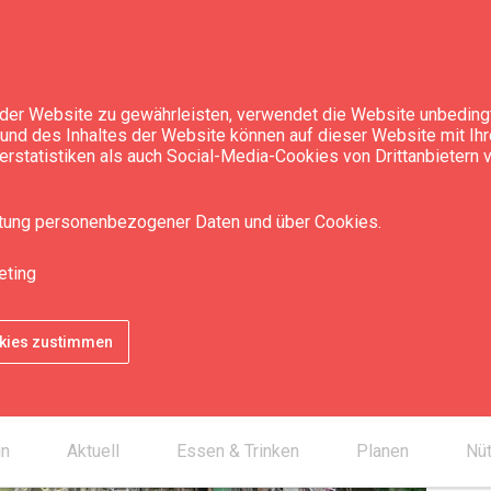
der Website zu gewährleisten, verwendet die Website unbedingt
t und des Inhaltes der Website können auf dieser Website mit Ih
rstatistiken als auch Social-Media-Cookies von Drittanbietern
itung personenbezogener Daten und über Cookies.
eting
Kon
smartphone
okies zustimmen
mail_outline
desktop_mac
un
Aktuell
Essen & Trinken
Planen
Nüt
chevron_right
place