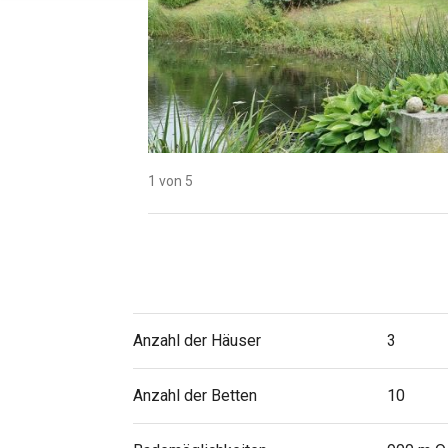
1 von 5
2 von 5
3 von 5
4 von 5
5 von 5
Anzahl der Häuser
3
Anzahl der Betten
10