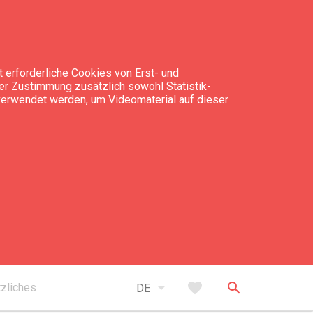
 erforderliche Cookies von Erst- und
rer Zustimmung zusätzlich sowohl Statistik-
 verwendet werden, um Videomaterial auf dieser
takt
+371 29 590 033
ina@sipoli.lv
open_in_new
www.sipoli.viss.lv
arrow_drop_down
favorite
search
zliches
DE
Bernāti, Nīcas pagasts