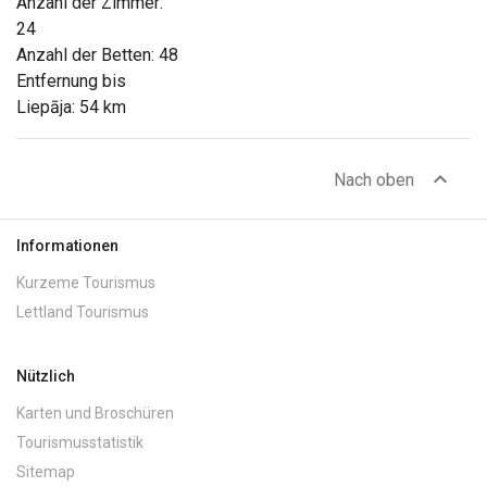
Anzahl der Zimmer:
24
Anzahl der Betten: 48
Entfernung bis
Liepāja: 54 km
expand_less
Nach oben
Informationen
Kurzeme Tourismus
Lettland Tourismus
Nützlich
Karten und Broschüren
Tourismusstatistik
Sitemap