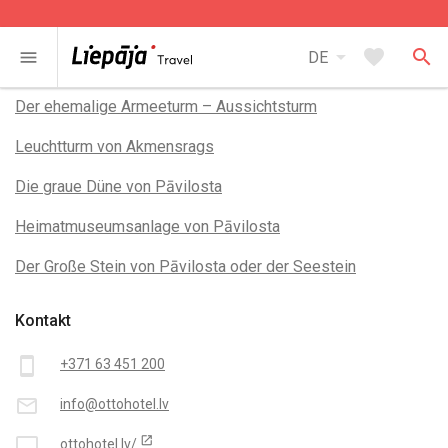
arrow_drop_down
favorite
search
menu
DE
In der Nähe
Der ehemalige Armeeturm – Aussichtsturm
Leuchtturm von Akmensrags
Die graue Düne von Pāvilosta
Heimatmuseumsanlage von Pāvilosta
Der Große Stein von Pāvilosta oder der Seestein
Kontakt
smartphone
+371 63 451 200
mail_outline
info@ottohotel.lv
open_in_new
desktop_mac
ottohotel.lv/