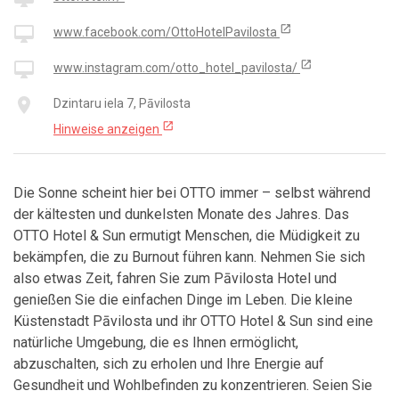
open_in_new
desktop_mac
www.facebook.com/OttoHotelPavilosta
open_in_new
desktop_mac
www.instagram.com/otto_hotel_pavilosta/
place
Dzintaru iela 7, Pāvilosta
open_in_new
Hinweise anzeigen
Die Sonne scheint hier bei OTTO immer – selbst während
der kältesten und dunkelsten Monate des Jahres. Das
OTTO Hotel & Sun ermutigt Menschen, die Müdigkeit zu
bekämpfen, die zu Burnout führen kann. Nehmen Sie sich
also etwas Zeit, fahren Sie zum Pāvilosta Hotel und
genießen Sie die einfachen Dinge im Leben. Die kleine
Küstenstadt Pāvilosta und ihr OTTO Hotel & Sun sind eine
natürliche Umgebung, die es Ihnen ermöglicht,
abzuschalten, sich zu erholen und Ihre Energie auf
Gesundheit und Wohlbefinden zu konzentrieren. Seien Sie