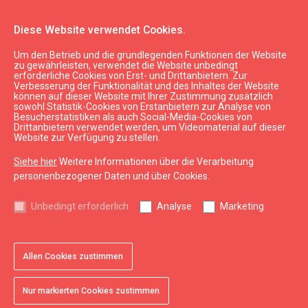
Diese Website verwendet Cookies.
Um den Betrieb und die grundlegenden Funktionen der Website
Planen
Unterkunft
zu gewährleisten, verwendet die Website unbedingt
erforderliche Cookies von Erst- und Drittanbietern. Zur
Hotel "OTTO Hotel & Sun"
Verbesserung der Funktionalität und des Inhaltes der Website
können auf dieser Website mit Ihrer Zustimmung zusätzlich
sowohl Statistik-Cookies von Erstanbietern zur Analyse von
Besucherstatistiken als auch Social-Media-Cookies von
Drittanbietern verwendet werden, um Videomaterial auf dieser
Website zur Verfügung zu stellen.
Siehe hier
Weitere Informationen über die Verarbeitung
chevron_left
chevron_right
personenbezogener Daten und über Cookies.
Unbedingt erforderlich
Analyse
Marketing
Allen Cookies zustimmen
favorite
favorite
favorite
favorite
favorite
favorite
favorite
1 von 7
2 von 7
3 von 7
4 von 7
5 von 7
6 von 7
7 von 7
Zu Favoriten hinzufügen
Zu Favoriten hinzufügen
Zu Favoriten hinzufügen
Zu Favoriten hinzufügen
Zu Favoriten hinzufügen
Zu Favoriten hinzufügen
Zu Favoriten hinzufügen
Nur markierten Cookies zustimmen