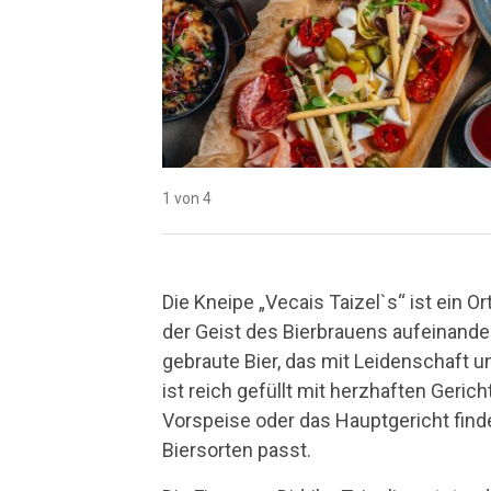
1 von 4
2 von 4
3 von 4
4 von 4
Die Kneipe „Vecais Taizel`s“ ist ein 
der Geist des Bierbrauens aufeinander
gebraute Bier, das mit Leidenschaft u
ist reich gefüllt mit herzhaften Geric
Vorspeise oder das Hauptgericht find
Biersorten passt.