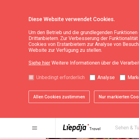
Diese Website verwendet Cookies.
Essen & Trinken
Gaststätten
Um den Betrieb und die grundlegenden Funktionen 
Drittanbietern. Zur Verbesserung der Funktionalitä
Cookies von Erstanbietern zur Analyse von Besuche
Bierbar/Kneipe "Vec
Website zur Verfügung zu stellen.
Siehe hier
Weitere Informationen über die Verarbe
Unbedingt erforderlich
Analyse
Mark
Allen Cookies zustimmen
Nur markierten Co
menu
Sehen & T
chevron_left