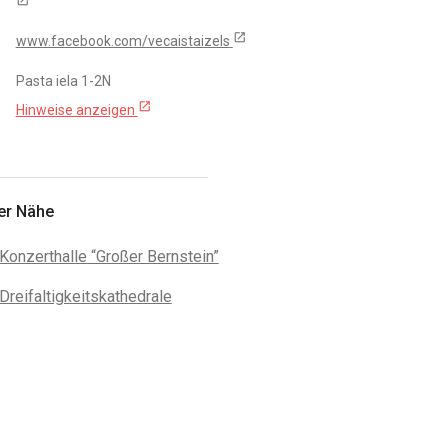
open_in_new
www.facebook.com/vecaistaizels
Pasta iela 1-2N
open_in_new
Hinweise anzeigen
der Nähe
Konzerthalle “Großer Bernstein”
Dreifaltigkeitskathedrale