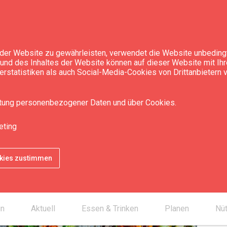
der Website zu gewährleisten, verwendet die Website unbedingt
t und des Inhaltes der Website können auf dieser Website mit Ih
rstatistiken als auch Social-Media-Cookies von Drittanbietern
ais Taizel's"
itung personenbezogener Daten und über Cookies.
eting
Kon
smartphone
okies zustimmen
mail_outline
desktop_mac
un
Aktuell
Essen & Trinken
Planen
Nüt
chevron_right
desktop_mac