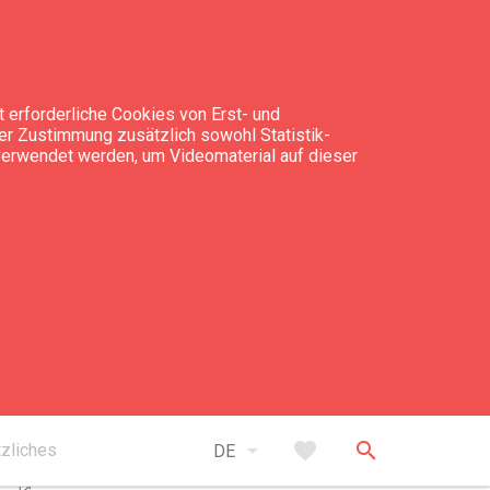
 erforderliche Cookies von Erst- und
rer Zustimmung zusätzlich sowohl Statistik-
 verwendet werden, um Videomaterial auf dieser
takt
+371 27 035 747
vecaistaizels@gmail.com
open_in_new
vecaistaizels.lv/
arrow_drop_down
favorite
search
zliches
DE
www.instagram.com/vecaistaizelsbrewery/
open_in_new