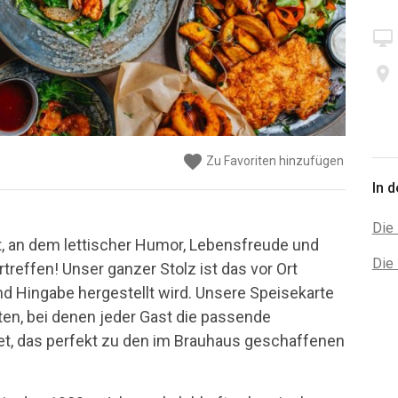
desktop_mac
place
favorite
favorite
favorite
favorite
Zu Favoriten hinzufügen
Zu Favoriten hinzufügen
Zu Favoriten hinzufügen
Zu Favoriten hinzufügen
In 
Die 
Ort, an dem lettischer Humor, Lebensfreude und
Die 
treffen! Unser ganzer Stolz ist das vor Ort
nd Hingabe hergestellt wird. Unsere Speisekarte
hten, bei denen jeder Gast die passende
et, das perfekt zu den im Brauhaus geschaffenen