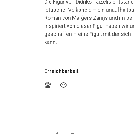
Die Figur von Didriks Taizelis entstan
lettischer Volksheld – ein unaufhal
Roman von Marģers Zariņš und im berü
Inspiriert von dieser Figur haben wir
geschaffen – eine Figur, mit der sich
kann.
Erreichbarkeit
pets
child_care