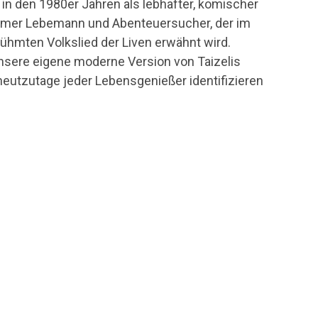
d in den 1980er Jahren als lebhafter, komischer
tsamer Lebemann und Abenteuersucher, der im
hmten Volkslied der Liven erwähnt wird.
 unsere eigene moderne Version von Taizelis
 heutzutage jeder Lebensgenießer identifizieren