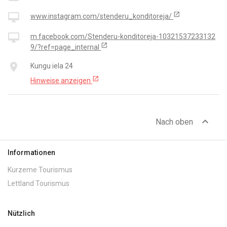
open_in_new
desktop_mac
www.instagram.com/stenderu_konditoreja/
desktop_mac
m.facebook.com/Stenderu-konditoreja-10321537233132
open_in_new
9/?ref=page_internal
place
Kungu iela 24
open_in_new
Hinweise anzeigen
expand_less
Nach oben
Informationen
Kurzeme Tourismus
Lettland Tourismus
Nützlich