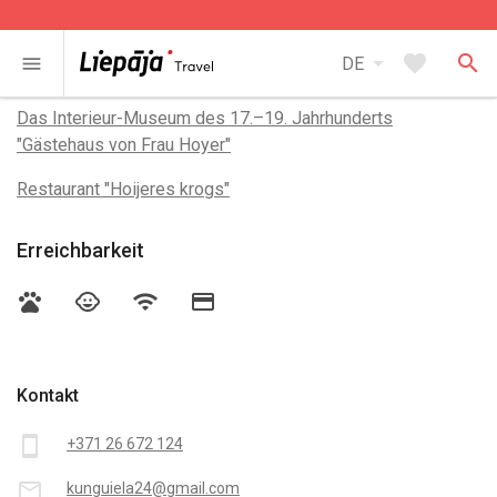
arrow_drop_down
favorite
search
menu
DE
In der Nähe
Das Interieur-Museum des 17.–19. Jahrhunderts
"Gästehaus von Frau Hoyer"
Restaurant "Hoijeres krogs"
Erreichbarkeit
pets
child_care
wifi
credit_card
Kontakt
smartphone
+371 26 672 124
mail_outline
kunguiela24@gmail.com