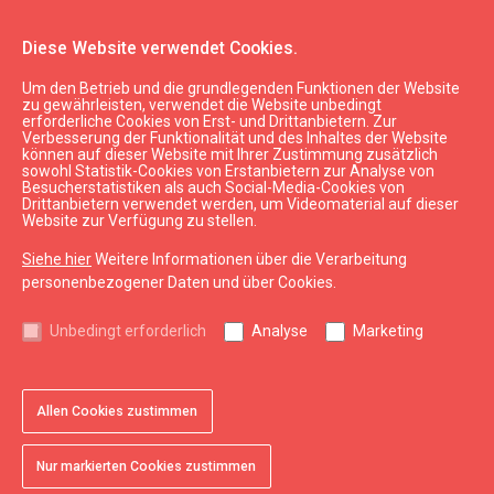
Diese Website verwendet Cookies.
Um den Betrieb und die grundlegenden Funktionen der Website
Essen & Trinken
Gaststätten
zu gewährleisten, verwendet die Website unbedingt
erforderliche Cookies von Erst- und Drittanbietern. Zur
Café "Stenderu konditoreja"
Verbesserung der Funktionalität und des Inhaltes der Website
können auf dieser Website mit Ihrer Zustimmung zusätzlich
sowohl Statistik-Cookies von Erstanbietern zur Analyse von
Besucherstatistiken als auch Social-Media-Cookies von
Drittanbietern verwendet werden, um Videomaterial auf dieser
Website zur Verfügung zu stellen.
Siehe hier
Weitere Informationen über die Verarbeitung
chevron_left
chevron_right
personenbezogener Daten und über Cookies.
Unbedingt erforderlich
Analyse
Marketing
Allen Cookies zustimmen
favorite
favorite
favorite
favorite
1 von 4
2 von 4
3 von 4
4 von 4
Zu Favoriten hinzufügen
Zu Favoriten hinzufügen
Zu Favoriten hinzufügen
Zu Favoriten hinzufügen
Nur markierten Cookies zustimmen