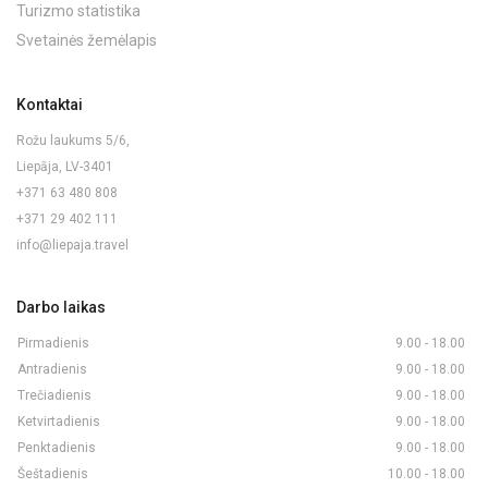
Turizmo statistika
Svetainės žemėlapis
Kontaktai
Rožu laukums 5/6,
Liepāja, LV-3401
+371 63 480 808
+371 29 402 111
info@liepaja.travel
Darbo laikas
Pirmadienis
9.00 - 18.00
Antradienis
9.00 - 18.00
Trečiadienis
9.00 - 18.00
Ketvirtadienis
9.00 - 18.00
Penktadienis
9.00 - 18.00
Šeštadienis
10.00 - 18.00