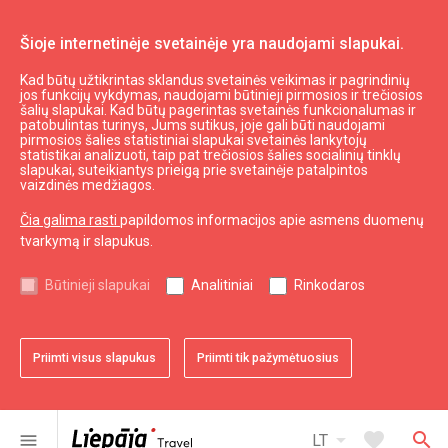
Šioje internetinėje svetainėje yra naudojami slapukai.
Kad būtų užtikrintas sklandus svetainės veikimas ir pagrindinių
Daryti ir matyti
Maršrutai
jos funkcijų vykdymas, naudojami būtinieji pirmosios ir trečiosios
šalių slapukai. Kad būtų pagerintas svetainės funkcionalumas ir
Jugendo stilius
patobulintas turinys, Jums sutikus, joje gali būti naudojami
pirmosios šalies statistiniai slapukai svetainės lankytojų
statistikai analizuoti, taip pat trečiosios šalies socialinių tinklų
slapukai, suteikiantys prieigą prie svetainėje patalpintos
vaizdinės medžiagos.
Čia galima rasti
papildomos informacijos apie asmens duomenų
tvarkymą ir slapukus.
chevron_left
chevron_right
Būtinieji slapukai
Analitiniai
Rinkodaros
Priimti visus slapukus
Priimti tik pažymėtuosius
favorite
favorite
favorite
favorite
favorite
favorite
1 iš 6
2 iš 6
3 iš 6
4 iš 6
5 iš 6
6 iš 6
Pridėti prie adresyno
Pridėti prie adresyno
Pridėti prie adresyno
Pridėti prie adresyno
Pridėti prie adresyno
Pridėti prie adresyno
arrow_drop_down
favorite
search
menu
LT