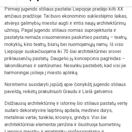
Pirmieji jugendo stiliaus pastatai Liepojoje pradėjo kilti XX
amžiaus pradžioje. Tai buvo ekonominio suklestėjimo laikas,
atvėręs galimybių miestui augti ir imtis naujų architektūrinių
užmojų. Pagal jugendo stiliaus normas suprojektuota ir
pastatyta nemaža visuomeninės paskirties pastatų – teatrų,
mokyklų, kino teatrų, biurių bei nuomojamųjų namų. Iš viso
Liepojoje suskaičiuojama iki 70 šiai architektūrinei srovei
priklausančių pastatų. Daugelio jų koncepcinis pagrindas –
lakoniškumas ir santūrumas. Nesunku pastebėti, kad visi jie
harmoningai įsilieja į miesto aplinką.
Norintiems susidaryti įspūdį apie čionykštį jugendo stiliaus
paveldą, reikėtų prakulniuoti Graudu ir Lielā gatvėmis.
Didžiausią architektūrinę ir istorinę šio stiliaus pastatų vertę
sudaro dekoratyvinė laiptinių apdaila, medinės durys,
metaliniai vartai, turėklai, krosnys, grindys. Visi šie
architektūriniai elementai įamžina ir iliustruoja tuometinių
Liepojos meistrų ir amatininkų profesionalumą ir