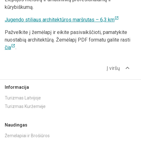
kūrybiškumą.
open_in_new
Jugendo stiliaus architektūros maršrutas – 6,3 km
Pažvelkite į žemėlapį ir eikite pasivaikščioti, pamatykite
nuostabią architektūrą. Žemėlapį PDF formatu galite rasti
open_in_new
čia
.
expand_less
Į viršų
Informacija
Turizmas Latvijoje
Turizmas Kuržemėje
Naudingas
Žemėlapiai ir Brošiūros